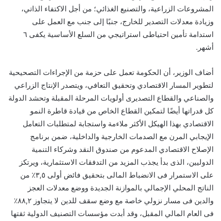
المشروعات الزراعية، والتصنيع الغذائي؛ من أجل الاكتفاء الذاتي،
وزيادة معدلات التصدير للخارج، جنبًا إلى جنب مع العمل على
استدامة تأمين احتياطى استراتيجي من السلع الأساسية يكفى ٦
أشهر.
أضاف الوزير، أن الحكومة تعمل على حزمة من الإجراءات التصحيحية
لتطوير المسار الاقتصادي وتحقيق التعافي، ويتصدر الإنتاج الزراعي
والصناعي والقطاع التصديرى أولويات المرحلة المقبلة وتحشد الدولة
كل قدراتها أيضًا لتمكين القطاع الخاص من قيادة قاطرة النمو
الاقتصادي بهذا الهيكل الأكثر ملاءمة واستجابة لمتطلبات التعامل
الإيجابي المرن مع الصدمات الخارجية والداخلية، ضمن برنامج
الإصلاح الاقتصادي المدعوم من صندوق النقد وشركاء التنمية
الدوليين، الذى بدأ يجذب المزيد من التدفقات الاستثمارية، ويرتكز
على الاستمرار فى الانضباط المالى بتحقيق فائض أولى ٣,٥٪ من
الناتج المحلي الإجمالي بالموازنة الجديدة ووضع معدلات العجز
والدين فى مسار نزولي خاصة مع وضع سقف للدين لا يتجاوز ٨٨,٢٪
فى العام المالي المقبل، وقد أبدت مؤسسات التصنيف الدولية ثقتها