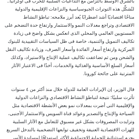
بالشرق الأوسط بالتزامن مع التداعيات السلبية للحرب فى أوكرانيا..
لتُشكِّل هذه التوترات الجيوسياسية والنزاعات الإقليمية والدولية
مناخًا اقتصاديًا أشد اضطرابًا يُعد أبرز ملامحه: تباطؤ النشاط
الاقتصادى وتراجع معدلات النمو والاستثمار وارتفاع حدة التضخم على
المستويين العالمي والمحلي الذى انعكس بشكل واضح فى زيادة
تكاليف التمويل والتنمية، خاصة فى ظل السياسات التقييدية للبنوك
المركزية وارتفاع أسعار الفائدة وأسعار الصرف، وزيادة تكاليف النقل
والشحن ومن ثم تضاعفت تكاليف عملية الإنتاج والاستيراد، وكذلك
أسعار السلع الأساسية والغذائية والخدمات، أخذًا فى الاعتبار الآثار
المترتبة على جائحة كورونا.
قال الوزير، إن الإيرادات العامة للدولة خلال منذ أكثر من ٤ سنوات
تأثرت سلبيًا؛ نتيجة لتباطؤ النشاط الاقتصادي والنزاعات الدولية
والإقليمية التى أضرت بمعدلات نمو بعض الأنشطة الاقتصادية مثل
السياحة والإنتاج والتصدير وعوائد قناة السويس والاستثمار الأجنبى،
وتزايدت المصروفات بشكل غير مسبوق للتعامل مع الآثار السلبية
للهزات الاقتصادية العنيفة وتخفيف توابعها التضخمية بالتدخل السريع
بحزم استثنائية للحماية الاجتماعية الأكثر استهدافًا لمساندة الأسر