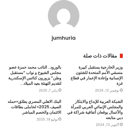
jumhuria
مقالات ذات صلة
وزير الخارجية يستقبل كبيرة
بالورود.. النائب محمد حمزة عضو
منسقي الأمم المتحدة للشئون
مجلس الشيوخ و نواب “مستقبل
الإنسانية وإعادة الإعمار في قطاع
وطن” يزورون كنائس الإسكندرية
غزة
لتقديم التهنئة بعيد الميلاد ..
نوفمبر 12, 2024
يناير 7, 2025
الشبكة العربية للإبداع والابتكار
البنك الاهلي المصري يطلق«حمله
والمجلس الإنمائي العربي للمرأة
الصيف 2025» لحاملى بطاقات
والأعمال يوقعان أتفاقية شراكة في
الائتمان والخصم المباشر.
دبي متابعه
يوليو 19, 2025
أكتوبر 13, 2024