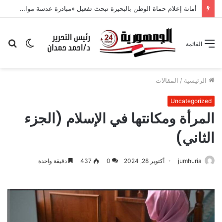
أمانة إعلام حماة الوطن بالبحيرة تبحث تفعيل «مبادرة عدسة مواطن» وتكثيف التواصل مع القرى
الوضع
بح
القائمة
المظلم
عن
الرئيسية
/
المقالات
Uncategorized
المرأة ومكانتها في الإسلام (الجزء
الثاني)
jumhuria
أكتوبر 28, 2024
0
437
دقيقة واحدة