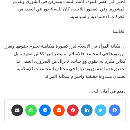
فحتى في عصر النبوة، كانت النساء يشتركن في الشورى وتقديم
المشورة. وفي العصور اللاحقة، كان للنساء دور في العديد من
الحركات الاجتماعية والسياسية.
الخاتمة
إن مكانة المرأة في الإسلام تبرز كصورة متكاملة تحترم حقوقها وتعزز
من دورها في المجتمع. فالإسلام لم ينظر إليها ككائن ضعيف، بل
ككائن مكرم له حقوق وواجبات. لا يزال من الضروري العمل على
تحقيق هذه الحقوق وتفعيلها في مختلف المجتمعات الإسلامية
لضمان مساواة حقيقية واحترام لمكانة المرأة.
دمتم في أمان الله.
فيسبوك
تويتر
لينكدإن
بينتيريست
ماسنجر
واتساب
مشاركة عبر البريد