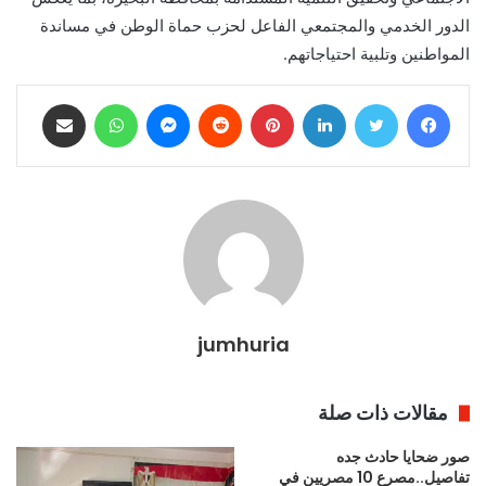
الدور الخدمي والمجتمعي الفاعل لحزب حماة الوطن في مساندة
المواطنين وتلبية احتياجاتهم.
فيسبوك
تويتر
لينكدإن
بينتيريست
ماسنجر
واتساب
مشاركة عبر البريد
jumhuria
مقالات ذات صلة
صور ضحايا حادث جده
تفاصيل..مصرع 10 مصريين في