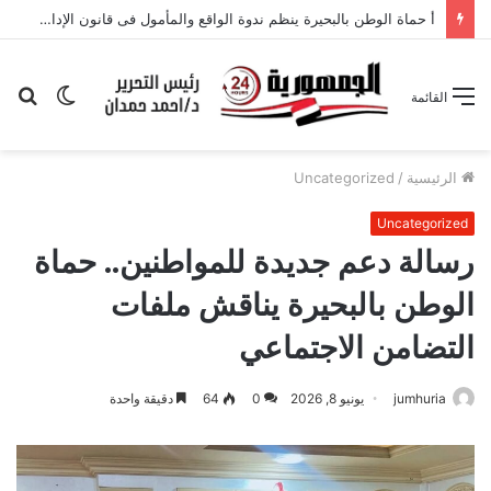
أ حماة الوطن بالبحيرة ينظم ندوة الواقع والمأمول فى قانون الإدارة المحلية
الوضع
بح
القائمة
المظلم
عن
الرئيسية
/
Uncategorized
Uncategorized
رسالة دعم جديدة للمواطنين.. حماة
الوطن بالبحيرة يناقش ملفات
التضامن الاجتماعي
jumhuria
يونيو 8, 2026
0
64
دقيقة واحدة