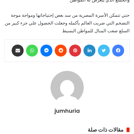
حتي تتمكن الأسرة المصرية من سد بعض إحتياجاتها ومواجة موجة
التضخم التي ضربت العالم بأكمله وجعلت الحصول علي جزء كبير من
السلع صعب المنال للمواطن البسيط
فيسبوك
تويتر
لينكدإن
بينتيريست
ماسنجر
واتساب
مشاركة عبر البريد
jumhuria
مقالات ذات صلة