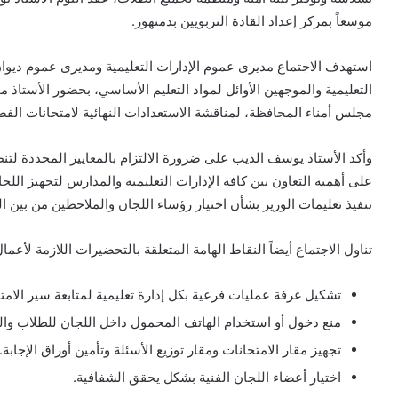
موسعاً بمركز إعداد القادة التربويين بدمنهور.
استهدف الاجتماع مديرى عموم الإدارات التعليمية ومديرى عموم ديوان ا
التعليمية والموجهين الأوائل لمواد التعليم الأساسي، بحضور الأستاذ 
مجلس أمناء المحافظة، لمناقشة الاستعدادات النهائية لامتحانات الف
وأكد الأستاذ يوسف الديب على ضرورة الالتزام بالمعايير المحددة لتنظي
على أهمية التعاون بين كافة الإدارات التعليمية والمدارس لتجهيز اللج
تنفيذ تعليمات الوزير بشأن اختيار رؤساء اللجان والملاحظين من بين الع
تناول الاجتماع أيضاً النقاط الهامة المتعلقة بالتحضيرات اللازمة لأعمال
تشكيل غرفة عمليات فرعية بكل إدارة تعليمية لمتابعة سير الامت
منع دخول أو استخدام الهاتف المحمول داخل اللجان للطلاب وا
تجهيز مقار الامتحانات ومقار توزيع الأسئلة وتأمين أوراق الإجابة.
اختيار أعضاء اللجان الفنية بشكل يحقق الشفافية.