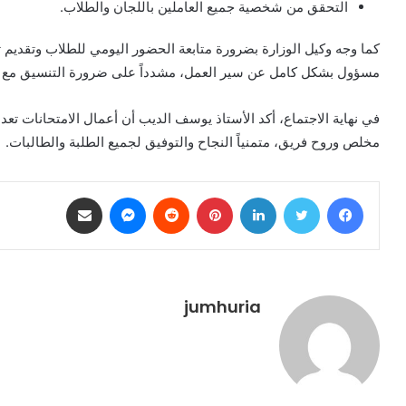
التحقق من شخصية جميع العاملين باللجان والطلاب.
كما وجه وكيل الوزارة بضرورة متابعة الحضور اليومي للطلاب وتقديم ت
مسؤول بشكل كامل عن سير العمل، مشدداً على ضرورة التنسيق مع الج
في نهاية الاجتماع، أكد الأستاذ يوسف الديب أن أعمال الامتحانات تع
مخلص وروح فريق، متمنياً النجاح والتوفيق لجميع الطلبة والطالبات.
فيسبوك
تويتر
لينكدإن
بينتيريست
ماسنجر
مشاركة عبر البريد
jumhuria