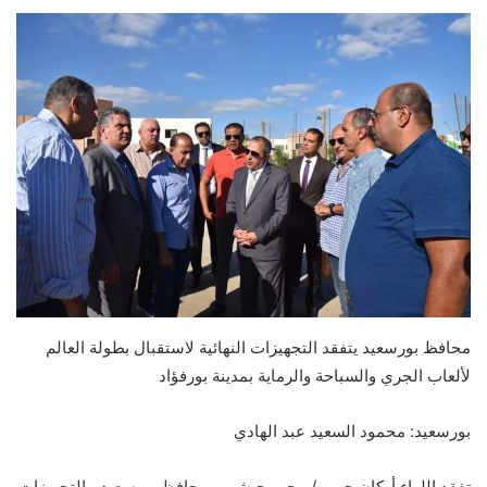
محافظ بورسعيد يتفقد التجهيزات النهائية لاستقبال بطولة العالم
لألعاب الجري والسباحة والرماية بمدينة بورفؤاد
بورسعيد: محمود السعيد عبد الهادي
تفقد اللواء أركان حرب / محب حبشي ، محافظ بورسعيد ، التجهيزات