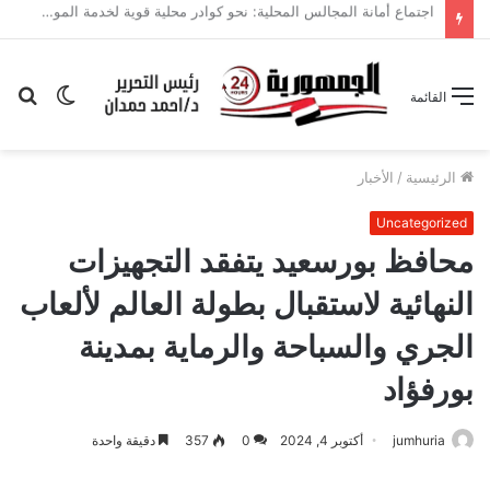
جامعة أسيوط الأهلية تشارك في معرض «أخبار اليوم» للتعليم العالي.. وتستعرض برامج المستقبل
الوضع
بح
القائمة
المظلم
عن
الرئيسية
/
الأخبار
Uncategorized
محافظ بورسعيد يتفقد التجهيزات
النهائية لاستقبال بطولة العالم لألعاب
الجري والسباحة والرماية بمدينة
بورفؤاد
jumhuria
أكتوبر 4, 2024
0
357
دقيقة واحدة