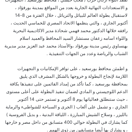
و الاستعدادات النهائية الجارية بعدد من المواقع بمدينة بورفؤاد ،
لاستقبال بطولة العالم للبياثل والترياثل ، خلال الفترة من 8-14
أكتوبر الجاري ، والتي ينظمها الاتحاد المصري للخماسي الحديث ،
رافقه خلالها الدكتور محمد فهمي شحاذة مدير الاكاديمية البحرية
واللواء اسامه زعفان مستشار السيد المحافظ والعميد اسلام
بهنساوي رئيس مدينة بورفؤاد ،والأستاذ محمد عبد العزيز مدير مديرية
الشباب والرياضة وعدد من الجهات التنفيذية .
و اطمئن محافظ بورسعيد ، على توافر الإمكانيات و التجهيزات
اللازمة لإنجاح البطولة و خروجها بالشكل المشرف الذي يليق
بمحافظة بورسعيد ، كما تأكد من إمداد القائمين على تنفيذها بكافة
الدعم اللوجيستي و المادي لضمان تنفيذ البطولة على أعلى مستوى
، حيث ستنطلق فعالياتها يوم 8 أكتوبر و تستمر حتى 14 أكتوبر
الجاري ، و تشمل على ألعاب ( الجرى و السباحة للشواطىء والرماية
بالليزر ، وسلاح الشيش المبارزة ، اللياقة البدنية ، و بديل الفروسية )
كما يشارك في البطولة حوالي 400 متسابق من داخل مصر و خارجها
، و يشارك بها أيضا متسابقين من ذوي الهمم .