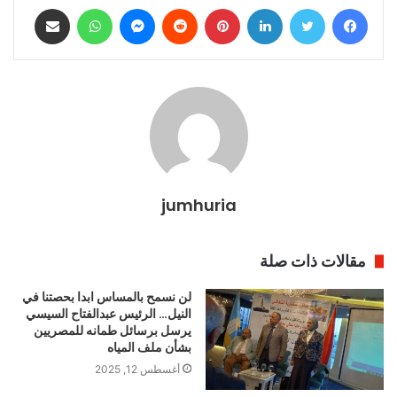
فيسبوك
تويتر
لينكدإن
بينتيريست
ماسنجر
واتساب
مشاركة عبر البريد
jumhuria
مقالات ذات صلة
لن نسمح بالمساس ابدا بحصتنا في
النيل… الرئيس عبدالفتاح السيسي
يرسل برسائل طمانه للمصريين
بشأن ملف المياه
أغسطس 12, 2025