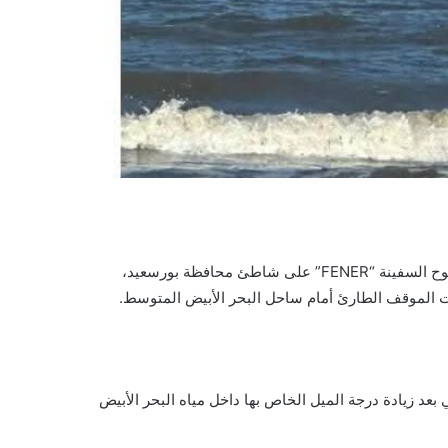
قدّم “تليفزيون اليوم السابع”، بثًا مباشرًا، اليوم الخميس، من موقع جنوح السفينة “FENER” على شاطئ محافظة بورسعيد،
ات الموقف الطارئ أمام ساحل البحر الأبيض المتوسط.
بعد زيادة درجة الميل الخاص بها داخل مياه البحر الأبيض