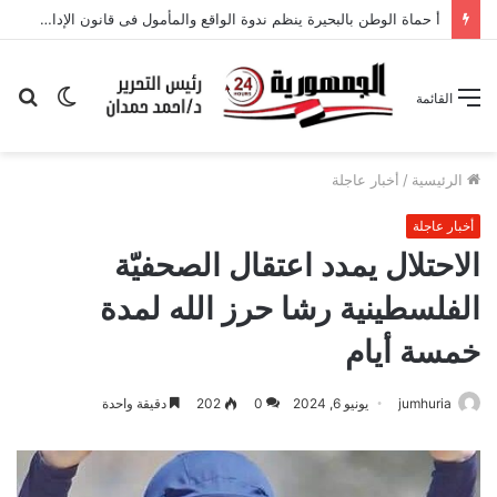
أ حماة الوطن بالبحيرة ينظم ندوة الواقع والمأمول فى قانون الإدارة المحلية
الوضع
بح
القائمة
المظلم
عن
الرئيسية
/
أخبار عاجلة
أخبار عاجلة
الاحتلال يمدد اعتقال الصحفيّة
الفلسطينية رشا حرز الله لمدة
خمسة أيام
jumhuria
يونيو 6, 2024
0
202
دقيقة واحدة