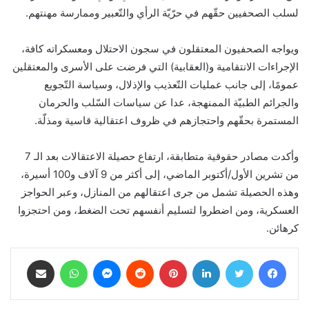
لسلب الصحفيين حقّهم في حرّيّة الرأي والتّعبير وممارسة مهنتهم.
ويواجه الصحفيون المعتقلون في سجون الاحتلال ومعسكراته كافة،
الإجراءات الانتقامية و(العقابية) التي فرضت على الأسرى والمعتقلين
عمومًا، إلى جانب عمليات التّعذيب والإذلال، وسياسة التّجويع
والجرائم الطبيّة الممنهجة، عدا عن سياسات السّلب والحرمان
المستمرة بحقّهم واحتجازهم في ظروف اعتقالية قاسية ومذلّة.
وأكدت مصادر حقوقية متطابقة، ارتفاع حصيلة الاعتقالات بعد الـ 7
من تشرين الأول/أكتوبر الماضي، إلى أكثر من 9 آلاف و100 أسيرة،
وهذه الحصيلة تشمل من جرى اعتقالهم من المنازل، وعبر الحواجز
العسكرية، ومن اضطروا لتسليم أنفسهم تحت الضغط، ومن احتجزوا
كرهائن.
فيسبوك
تويتر
لينكدإن
بينتيريست
ماسنجر
واتساب
مشاركة عبر البريد