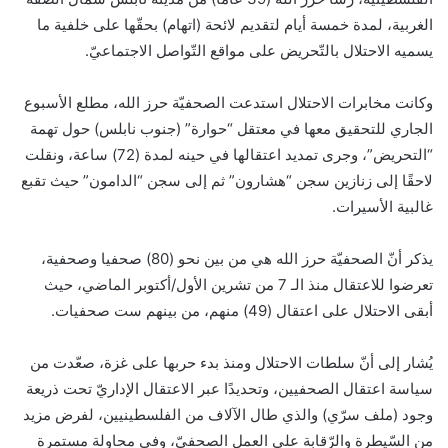
الغربية، لمدة خمسة أيام لتقديم لائحة (اتهام) بحقّها على خلفية ما
يسميه الاحتلال بالتّحريض على مواقع التّواصل الاجتماعيّ.
وكانت مخابرات الاحتلال استدعت الصحفيّة حرز الله، مطلع الأسبوع
الجاري للتحقيق معها في معتقل “حوارة” (جنوب نابلس) حول تهمة
“التحريض”، وجرى تمديد اعتقالها في حينه لمدة (72) ساعة، ونقلت
لاحقًا إلى زنازين سجن “هشارون” ثم إلى سجن “الدامون” حيث تقبع
غالبية الأسيرات.
يذكر أنّ الصحفيّة حرز الله هي من بين نحو (80) صحفيا وصحفية،
تعرضوا للاعتقال منذ الـ 7 من تشرين الأول/أكتوبر الماضي، حيث
أبقى الاحتلال على اعتقال (49) منهم، من بينهم ست صحفيات.
يُشار إلى أنّ سلطات الاحتلال ومنذ بدء حربها على غزة، صعّدت من
سياسة اعتقال الصحفيين، وتحديدًا عبر الاعتقال الإداريّ تحت ذريعة
وجود (ملف سرّي) والذي طال الآلاف من الفلسطينيين، لفرض مزيد
من السّيطرة والرّقابة على العمل الصحفيّ، وفي محاولة مستمرة