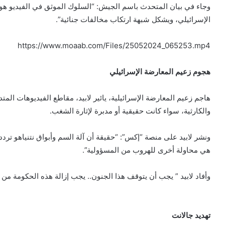
وجاء في بيان المتحدث باسم الجيش: “السلوك الموثق في الفيديو هو 
الإسرائيلي، ويشكل شبهة ارتكاب مخالفات جنائية”.
https://www.moaab.com/Files/25052024_065253.mp4
هجوم زعيم المعارضة الإسرائيلي
هاجم زعيم المعارضة الإسرائيلية، يائير لابيد، مقاطع الفيديوهات المت
والكارثية، سواء كانت حقيقية أو مدبرة لإثارة الشغب.
ونشر لابيد على منصة “إكس”: “حقيقة أن آلة السم وأبواق نتنياهو ت
هي محاولة أخرى للهروب من المسؤولية”.
وأفاد لابيد ” يجب أن يتوقف هذا الجنون.. يجب إزالة هذه الحكومة من 
تهديد جالانت