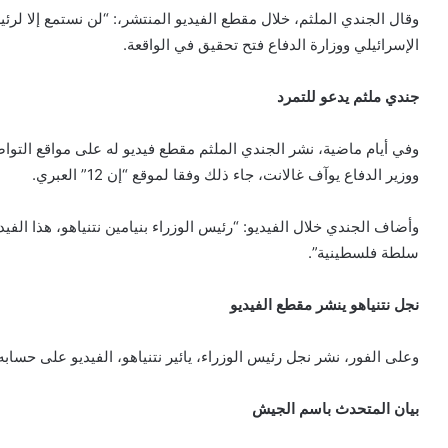
وقال الجندي الملثم، خلال مقطع الفيديو المنتشر،: “لن نستمع إلا لر
الإسرائيلي ووزارة الدفاع فتح تحقيق في الواقعة.
جندي ملثم يدعو للتمرد
وفي أيام ماضية، نشر الجندي الملثم مقطع فيديو له على مواقع التو
ووزير الدفاع يوآف غالانت، جاء ذلك وفقا لموقع “إن 12” العبري.
وأضاف الجندي خلال الفيديو: “رئيس الوزراء بنيامين نتنياهو، هذا الفيد
سلطة فلسطينية”.
نجل نتنياهو ينشر مقطع الفيديو
وعلى الفور، نشر نجل رئيس الوزراء، يائير نتنياهو، الفيديو على حسا
بيان المتحدث باسم الجيش