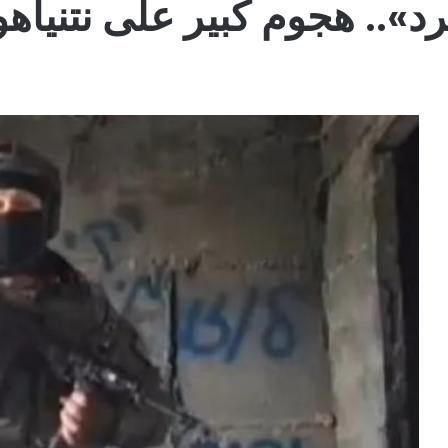
رد».. هجوم كبير على نتنياهو 