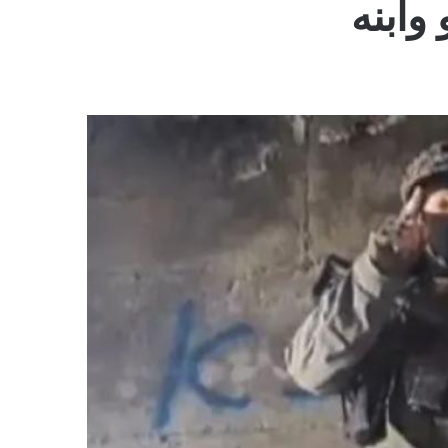
وابنه