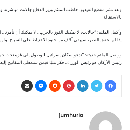
وبعد نشر مقطع الفيديو، خاطب الملثم وزير الدفاع جالانت مباشرة، و
بالاستقالة.
وأكمل الملثم: “جالانت، لا يمكنك الفوز بالحرب.. لا يمكنك أن تأمرنا.. 
إذا لم نحقق النصر، سيبقى آلاف من جنود الاحتياط على السياج، ولن 
وواصل الملثم حديثه: “ندعو سكان إسرائيل للوصول إلى غزة تحت حمايت
رئيس الأركان هو رئيس الوزراء.. فكر مليًا فيمن ستعطي المفاتيح إليه”
فيسبوك
تويتر
لينكدإن
بينتيريست
ماسنجر
مشاركة عبر البريد
jumhuria