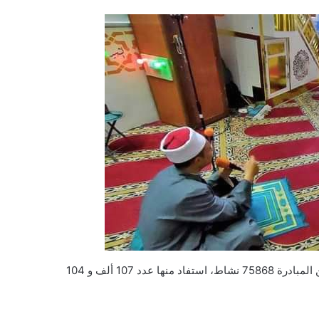
وقد بلغ عدد الأنشطة والفعاليات التي تم تنفيذها خلال اليوم السابع من المبادرة 75868 نشاط، استفاد منها عدد 107 ألف و 104