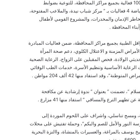
وقد نظمت مديرية الأوقاف بسوهاج خلال اليوم السابع من المبادرة 1000 فعالية بجميع مراكز المحافظة، للتوعية بضوابط
الخطبة، استفاد منها 20 ألف مواطن، كما نظمت مديرية الشباب والرياضة 4 فعاليات بـ ” مركز شباب نيدة، والملاعب المفتوحة،
اطر الإدمان والمخدرات، والمشروع القومي لأطفال
فل الطبية بجميع مراكز المحافظة، ضمن فعاليات المبادرة
لأمراض المزمنة و الاعتلال الكلوي، دعم صحة المرأة
ديثي الولادة، فحص المقبلين على الزواج، الرعاية الصحية
ت الرعاية الأساسية وتنظيم الأسرة، خدمات الطب الوقائي
ة”، وقد استفاد منها 42 ألف 204 مواطن .
 وبندر دار السلام “، تضمنت ” بعنوان ” ندوة إرشادية عن مكافحة
هير الترع والمساقي ” استفاد منها 41 مزارع .
” قوافل بيطرية علاجية، ومسح تناسلي، واشراف على اللحوم الموردة إلى
رسة النور والأمل للصم والبكم”، وحملة تفتيش على محلات
خ يوسف بالمراغة، والعسيرات بالمنشاة، واالنزة البحرية
 .