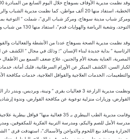
ومركز شباب مدينة سوهاج، ومركز شباب الري”، شملت ” التوعية بمخ
التوحد، وشعبة الرياضة والهوايات قدم”، استفاد منها 130 من شباب وأبناء المحافظة .
وقد نظمت مديرية الصحة بسوهاج عددا من الأنشطة والفعاليات والقوا
الرئاسية ” بداية جديدة لبناء الإنسان “؛ وذلك في مجال ” الكشف عن ا
المصرية، العناية بصحة الأم والجنين، علاج ضعف السمع بين الأطفال ح
لكبار السن، الكشف المبكر عن الأورام السرطانية، قلبك أمانة، خدما
والتطعيمات، الخدمات العلاجية والقوافل العلاجية، خدمات مكافحة الأمراض المتوطن
ونظمت مديرية الزارعة 3 فعاليات بقرى ” ونينة، وبرديس،
القوارض، وزيارات منزلية توعوية عن مكافحة القوارض، وندوة إرشادية عن تط
وقامت مديرية الطب البيطري بـ 35 فعالية منها
مدرسة الأمل للصم والبكم، ومدرسة التربية الفكرية للمكفوفين، ومد
الجزارة ومنافذ بيع اللحوم والدواجن والأسماك”، استهدفت قرى ” الشي
بجهينة، ومدينة جرجا، ومدينة سوهاج، وقرية الإصلاح بالبلينا، استفاد من 5600 مستفيد