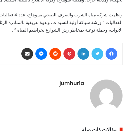
ونظمت شركة ميا
الفعاليات ” ورشة سباكة أولية للسيدات، وندوة تعريفية بالمبادرة الرئ
الأبواب، وحملة توعية بمخاطر رش الشوارع بخراطيم المياه ” .
فيسبوك
تويتر
لينكدإن
بينتيريست
ماسنجر
مشاركة عبر البريد
jumhuria
مقالات ذات صلة