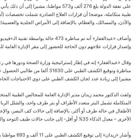
على نفقة الدولة بلغ 276 ألف و573 مواطنا، 
طبية متكاملة، موضحا أن قرارات العلاج الصادرة شملت تخصصات (أمراض
والأذن، والمسالك، والعظام، بالإضافة إلى الأمراض الجلدية والعصبية) 
وأضاف «عبدالغفار» أنه تم مناظرة 473 حال
وإصدار قرارات علاجهم دون الحاجة للحضور إلى مقر الإدارة العامة
وقال «عبدالغفار» إنه في إطار إستراتيجية وزارة الصحة ودورها في ر
مناظرة وتوقيع الكشف الطبي على 1630
مشيرا إلى زيادة عدد لجان الكشف الطبي على ذوي الاحتياجات الخاصة إلى 511 لجنة طبية على مستوى محافظات ا
ولفت الدكتور محمد زيدان مدير الإدارة العامة للمجالس الطبية المت
المتكاملة تشمل البتر متعدد الأطراف أو بتر طرف واحد، والشلل الر
الأطفال في حالة طرف أو أكثر، بالإضافة إلى حالات كف البصر، والإعاق
الأخرى – معدل الذكاء 35% أو أقل- إلى جانب حالات طيف التوحد والتقزم.
وأشار «زيدان» إل