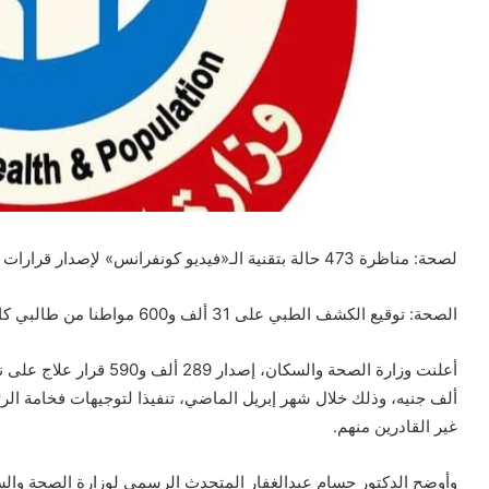
لصحة: مناظرة 473 حالة بتقنية الـ«فيديو كونفرانس» لإصدار قرارات علاج دون حضور المريض لمقر المجالس الطبية
الصحة: توقيع الكشف الطبي على 31 ألف و600 مواطنا من طالبي كارت الخدمات المتكاملة
ألف جنيه، وذلك خلال شهر إبريل الماضي، تنفيذا لتوجيهات فخامة ال
غير القادرين منهم.
وأوضح الدكتور حسام عبدالغفار المتحدث الرسمي لوزارة الصحة والسك