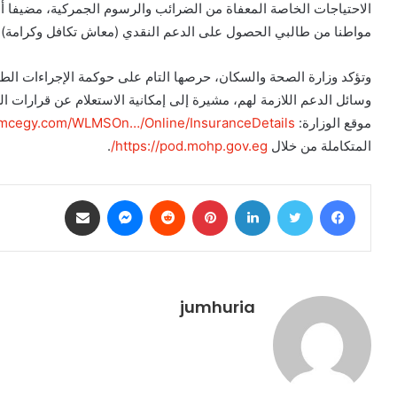
مواطنا من طالبي الحصول على الدعم النقدي (معاش تكافل وكرامة) 
وتؤكد وزارة الصحة والسكان، حرصها التام على حوكمة الإجراءات الطب
وسائل الدعم اللازمة لهم، مشيرة إلى إمكانية الاستعلام عن قرارات ال
موقع الوزارة:
.smcegy.com/WLMSOn…/Online/InsuranceDetails
المتكاملة من خلال
https://pod.mohp.gov.eg/
.
فيسبوك
تويتر
لينكدإن
بينتيريست
ماسنجر
مشاركة عبر البريد
jumhuria