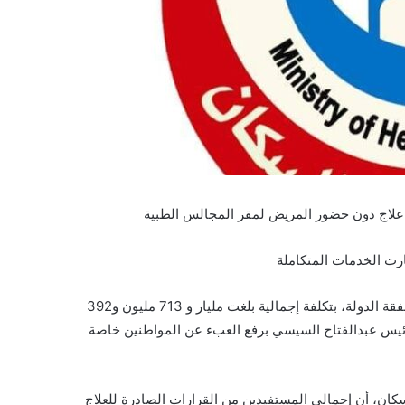
أعلنت وزارة الصحة والسكان، إصدار 289 ألف و590 قرار علاج على نفقة الدولة، بتكلفة إجمالية بلغت مليار و 713 مليون و392
رئيس عبدالفتاح السيسي برفع العبء عن المواطنين خاصة
ان، أن إجمالي المستفيدين من القرارات الصادرة للعلاج