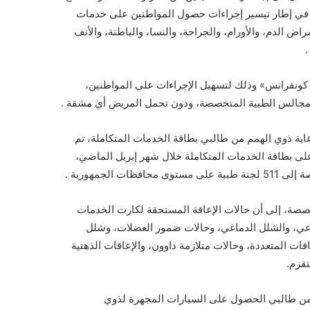
مشيرا إلى أن ذلك يأتي في إطار تيسير إجراءات حصول المواطنين على خدمات
 الدم، والأورام، والجراحة، والنسا، والباطنة، والأنف
.
ة بواسطة تقنية الـ«فيديو كونفرانس» وذلك لتسهيل الإجراءات على المواطنين،
 للمجالس الطبية المتخصصة، ودون تحمل المريض أي مشقة .
عاية ذوي الهمم من طالبي بطاقة الخدمات المتكاملة، تم
3 ألفا من طالبي الحصول على بطاقة الخدمات المتكاملة خلال شهر إبريل الماضي،
لجمهورية .
خصصة، إلى أن حالات الإعاقة المستحقة لكارت الخدمات
باعي، والشلل الدماغي، وحالات ضمور العضلات، وشلل
ات المتعددة، وحالات متلازمة داوون، والإعاقات الذهنية
ى توقيع الكشف الطبي على 11 ألف و 693 مواطنا من طالبي الحصول على السيارات المجهزة لذوي