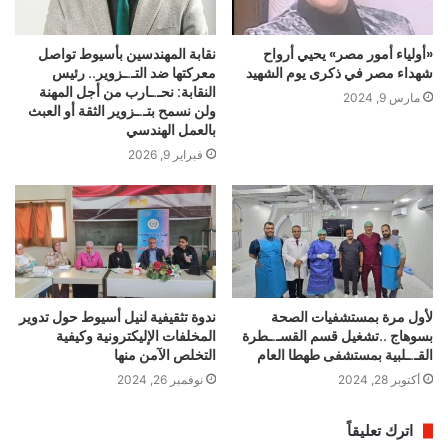
«أولياء أمور مصر» يحيي أرواح
نقابة المهندسين بأسيوط تواصل
شهداء مصر في ذكرى يوم الشهيد
معركتها ضد التـ.ـزوير.. رئيس
النقابة: نحـ.ـارب من أجل المهنة
مارس 9, 2024
ولن نسمح بتـ.ـزوير الثقة أو العبث
بالعمل الهندسي
فبراير 9, 2026
لأول مرة بمستشفيات الصحة
ندوة تثقيفية لنيل أسيوط حول تدوير
بسوهاج ..تشغيل قسم القسـ.ـطرة
المخلفات الإليكترونية وكيفية
القـ.ـلبية بمستشفى طهطا العام
التخلص الآمن منها
أكتوبر 28, 2024
نوفمبر 26, 2024
اترك تعليقاً