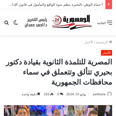
أ حماة الوطن بالبحيرة ينظم ندوة الواقع والمأمول فى قانون الإدارة المحلية
الوضع
بح
القائمة
المظلم
عن
الرئيسية
/
الأخبار
الأخبار
المصرية للتلمذة الثانوية بقيادة دكتور
بحيري تتألق وتتعملق في سماء
محافظات الجمهورية
jumhuria
يوليو 10, 2024
0
235
دقيقة واحدة