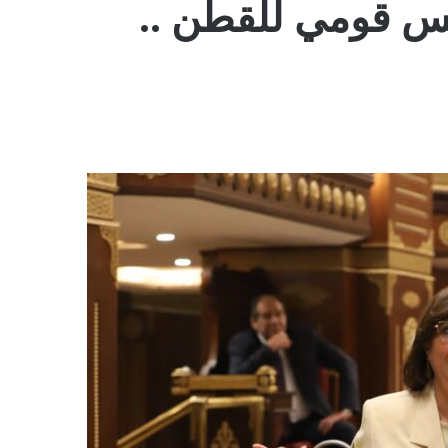
لس قومي للقطن ..