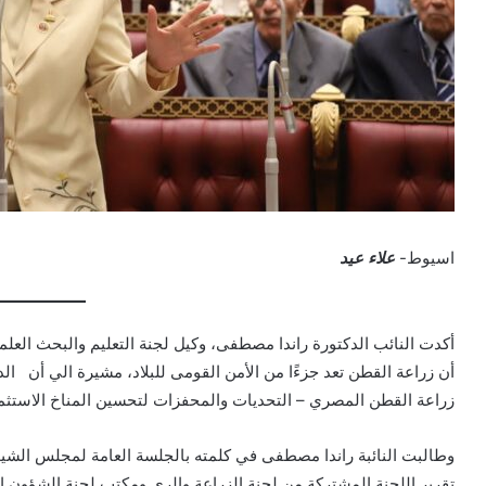
اسيوط-
علاء عيد
أكدت النائب الدكتورة راندا مصطفى، وكيل لجنة التعليم والبحث الع
أن زراعة القطن تعد جزءًا من الأمن القومى للبلاد، مشيرة الي أن ال
زراعة القطن المصري – التحديات والمحفزات لتحسين المناخ الاستثمار
وطالبت النائبة راندا مصطفى في كلمته بالجلسة العامة لمجلس الشيو
تقرير اللجنة المشتركة من لجنة الزراعة والري ومكتب لجنة الشؤون ال