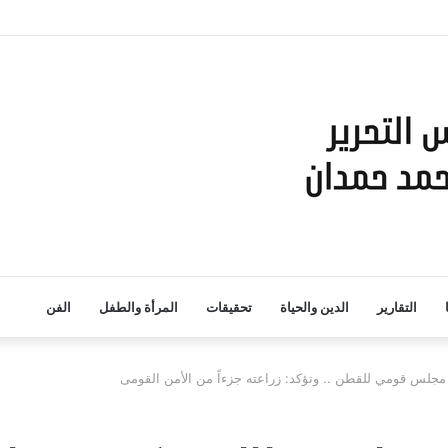
التقارير
الدين والحياة
تحقيقات
المرأة والطفل
الفن
مجلس قومي للقطن .. وتؤكد: زراعته جزءاً من الأمن القومى