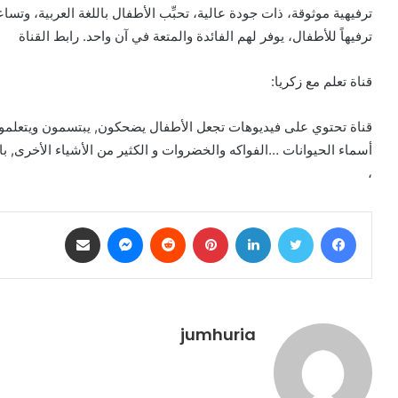
ترفيهية موثوقة، ذات جودة عالية، تحبِّب الأطفال باللغة العربية، وت
ترفيهاً للأطفال، يوفر لهم الفائدة والمتعة في آن واحد. رابط القناة
قناة تعلم مع زكريا:
قناة تحتوي على فيديوهات تجعل الأطفال يضحكون, يبتسمون ويتعلمو
أسماء الحيوانات …الفواكه والخضروات و الكثير من الأشياء الأخرى, بال
،
فيسبوك
تويتر
لينكدإن
بينتيريست
ماسنجر
مشاركة عبر البريد
jumhuria