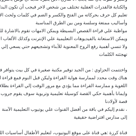
والكتابة فالقدرات العقلية تختلف من شخص لاخر فيجب أن تكون البد
تعليم كل حرف بحركاته من الفتح والكسر و الضم في كلمات ولحث الابنا
وأساليب ممتعة وسلسة ومن بين الطرق المناسبة
مواظبة علي قراءة القصص البسيطة ويمكن الامهات تقوم بالاشارة للك
ويمكن الاستعانة بالفيديوهات التعليمية علي الإنترنت وكذلك الألعاب الت
ولا تنسي أهمية رفع الروح المعنوية للأبناء وتشجيعهم حتي يسعي إل
تهجئته الكلمات
واختتمت الحزاوي : من الجيد توفير مكتبة صغيرة في كل بيت يتوافر ف
هناك وقت محدد لممارسة هواية القراءة وليكن قبل النوم فمع قراءة 
اللغوية و ممارسة القراءة مما يؤدي مع مرور الوقت إلي القراءة بطلاقه
وايمانا بأهمية حكي القصة كوسيلة تعليمية وتربوية سوف يقوم جروب ائت
قصة لأولادنا
، نقدم إليكم في باقة من أفضل القنوات علي يوتيوب التعليمية الآمنة 
إلى مدارس افتراضية حقيقية
قناة كرزة :هي قناة على موقع اليوتيوب، لتعليم الأطفال أساسيات اللغة