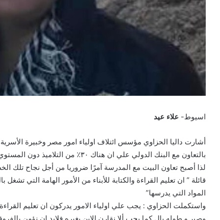
اسيوط-
علاء عيد
أشارت داليا الحزاوي مؤسس ائتلاف اولياء امور مصر وخبيرة الأسرية ا
بالتعاون مع البنك الدولي علي ان هناك ٣٠٪؜ من التلاميذ دون المستوي بالنسبة لمهارات القراءة والكتابة
لذا أصبح تعاون البيت مع المدرسة آمرًا ضروريا من أجل نجاح تلك ال
قائلة ” ان تعليم القراءة والكتابة للأبناء من الأمور الهامة التي تشغل 
المواد التي يدرسها”
واستكملت الحزاوي : يجب علي اولياء الامور يدركون ان تعليم القراءة
وصبر و طوله بال كما يجب ألا نقارن الابن بغيره فلابد ان نؤمن بالفر