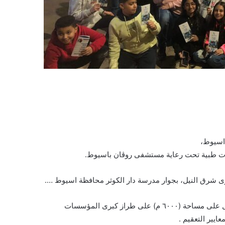
اسيوط،
رات طبية تحت رعاية مستشفى روڤان باسيوط.
 شرق النيل، بجوار مدرسة دار الكوثر محافظة اسيوط ….
تعد مستشفى روڤان اكبر صرح طبي متكامل بالصعيد ، مجهزة بالكامل على مساحة (٦٠٠٠ م) على طراز كبرى المؤسسات