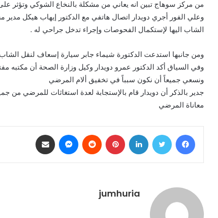
من مركز سوهاج تبين انه يعاني من مشكلة بالنخاع الشوكي وتؤثر عل
وعلي الفور أجري دويدار اتصال هاتفي مع الدكتور إيهاب هيكل مدير م
الشاب اليها لإستكمال الفحوصات وإجراء تدخل جراحي له .
ومن جانبها استدعت الدكتورة شيماء جابر سيارة إسعاف لنقل الشاب 
وفي السياق أكد الدكتور عمرو دويدار وكيل وزارة الصحة أن مكتبه مفت
ونسعي جميعاً أن نكون سبباً في تخفيق ألام المرضي
جدير بالذكر أن دويدار قام بالإستجابة لعدة استغاثات للمرضي من جميع
معاناة المرضي
فيسبوك
تويتر
لينكدإن
بينتيريست
ماسنجر
مشاركة عبر البريد
jumhuria