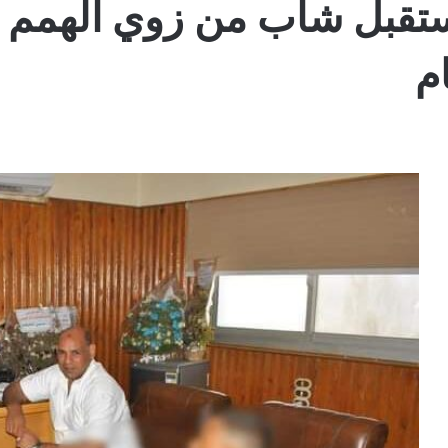
قبل شاب من زوي الهمم بمك
م