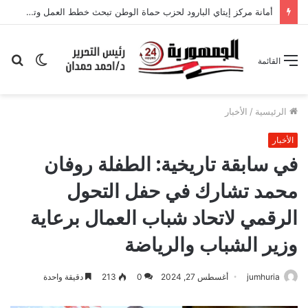
تموين بورسعيد يواصل ضبط الأسواق: تحفظ على لحوم فاسدة وتحرير محاضر
الوضع
بح
القائمة
المظلم
عن
الرئيسية
/
الأخبار
الأخبار
في سابقة تاريخية: الطفلة روفان
محمد تشارك في حفل التحول
الرقمي لاتحاد شباب العمال برعاية
وزير الشباب والرياضة
jumhuria
أغسطس 27, 2024
0
213
دقيقة واحدة