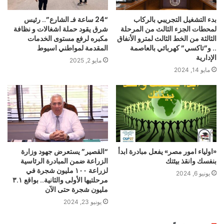
بدء التشغيل التجريبي بالركاب
“24 ساعة فـ الشارع”.. رئيس
لمحطات الجزء الثالث من المرحلة
شرق يقود حملة اشغالات و نظافة
الثالثة من الخط الثالث لمترو الأنفاق
مكبره لرفع مستوى الخدمات
.. و”تاكسي” كهربائي بالعاصمة
المقدمة لمواطني اسيوط
الإدارية
مايو 2, 2025
مايو 14, 2024
«اولياء امور مصر» يفعل مبادرة ابدأ
“القصير” يستعرض جهود وزارة
بنفسك وانقذ بيئتك
الزراعة ضمن المبادرة الرئاسية
لزراعة ١٠٠ مليون شجرة في
يونيو 6, 2024
مرحلتيها الأولى والثانية.. بواقع ٣.١
مليون شجرة حتى الآن
يونيو 23, 2024