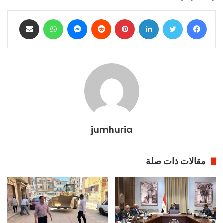
فيسبوك
تويتر
لينكدإن
بينتيريست
ماسنجر
واتساب
مشاركة عبر البريد
jumhuria
مقالات ذات صلة