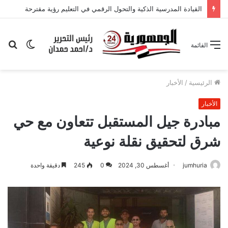
كلمة الاستاذ الدكتور السيدة محمود وكيل الكلية للدراسات العليا والبحث العلمي بمؤتمر القيادة التربوية الذكية: نحو مستقبل تعليمي مستدام”
الوضع
بح
القائمة
المظلم
عن
الرئيسية
/
الأخبار
الأخبار
مبادرة جيل المستقبل تتعاون مع حي
شرق لتحقيق نقلة نوعية
jumhuria
أغسطس 30, 2024
0
245
دقيقة واحدة