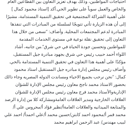
احتياجات المواطنين، وذلك بهدف تعزيز التعاون بين القطاعين العام
والخاص والعمل سوياً على تطوير الحي.أكد [استاذ محمود كمال ]
على أهمية الشراكة المجتمعية في تحقيق التنمية المستدامة، مشيرًا
إلى أن هذه الزيارة تأتي تتويجًا لسلسلة من المبادرات التي تنفذها
المبادرة لدعم المجتمعات المحلية. وأضاف: “نسعى من خلال هذا
التعاون إلى تحقيق نقلة نوعية في مستوى الخدمات المقدمة
للمواطنين وتحسين جودة الحياة في حي شرق”.من جانبه، أشاد
اللواء أحمد حبيب رئيس حي شرق بجهود مبادرة جيل المستقبل،
مؤكدًا على أهمية هذا التعاون في تحقيق التنمية المستدامة بالحي.
وأضاف رئيس مجلس إدارة مبادره جيل المستقبل استاذ محمود
كمال: “نحن نرحب بجميع الاحياء ومساندت الدوله المصريه وجاء ذالك
بحضور الاستاذ محمد ناجح معاون رئيس مجلس الإدارة للشؤان
الإداريةوالأستاذ محمد فرج معاون رئيس مجلس الإدارة للشؤان
العلاقات الخارجية ومدير العلاقات العامةومشاركة كلا من إدارة الرصد
والمتابعة الميدانيه والعلاقات العامةأ/نظير فؤاد أ/محروس علي أ/
محمد قمر أ/محمود احمد كابتن/حسين محمد أ/علي احمدأ/ احمد علي
لبيب مهندس/ عبد الرحمن ابراهيم محمد