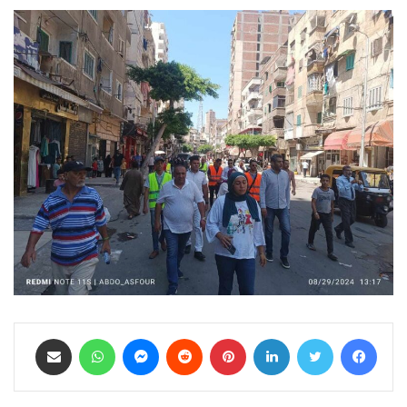
فيسبوك
تويتر
لينكدإن
بينتيريست
ماسنجر
واتساب
مشاركة عبر البريد