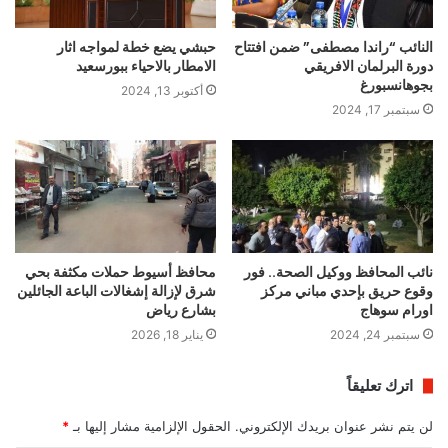
النائب “راندا مصطفى” ضمن افتتاح
حبشي يضع خطة لمواجه اثار
دورة البرلمان الافريقي
الامطار بالاحياء ببورسعيد
بجوهانسبورغ
أكتوبر 13, 2024
سبتمبر 17, 2024
نائب المحافظ ووكيل الصحة.. فور
محافظ أسيوط حملات مكثفة بحي
وقوع حريق بإحدي مباني مركز
شرق لإزالة إشغالات الباعة الجائلين
اورام سوهاج
بشارع رياض
سبتمبر 24, 2024
يناير 18, 2026
اترك تعليقاً
لن يتم نشر عنوان بريدك الإلكتروني.
الحقول الإلزامية مشار إليها بـ
*