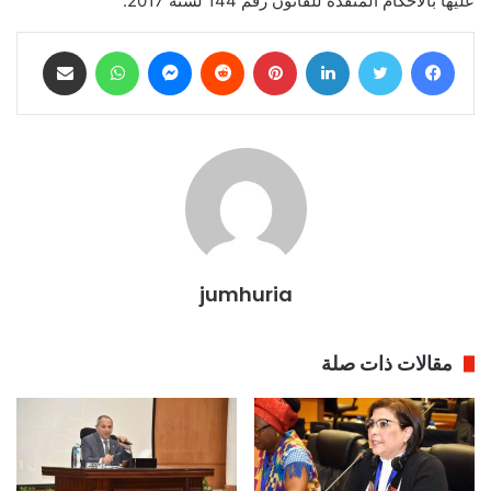
عليها بالأحكام المنفذة للقانون رقم 144 لسنة 2017.
فيسبوك
تويتر
لينكدإن
بينتيريست
ماسنجر
واتساب
مشاركة عبر البريد
jumhuria
مقالات ذات صلة