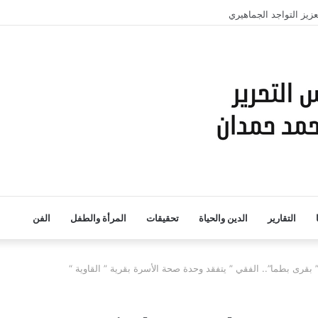
زيز التواجد الجماهيري
التقارير
الدين والحياة
تحقيقات
المرأة والطفل
الفن
رى بطما”.. الفقي ” يتفقد وحدة صحة الأسرة بقرية ” القاوية “