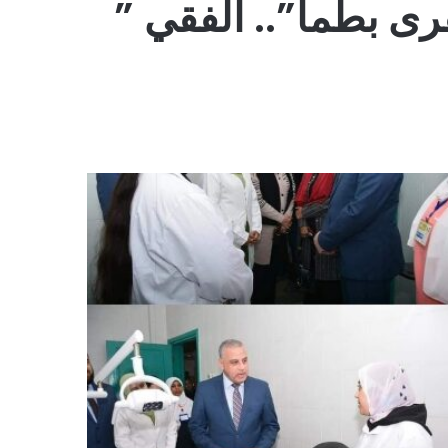
ى بطما”.. الفقي ”