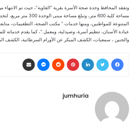
مساحة كلية 600 متر، وتبلغ
المتنوعة للمواطنين، ومنها خدمات ” مكتب الصحة، التطعيمات، متابع
عيادة الأسنان، تنظيم أسرة، وصيدلية، ومعمل “، كما يقدم خدماته للم
والجنين ، سمعيات، الكشف المبكر عن الأورام السرطانية، الكشف المب
فيسبوك
تويتر
لينكدإن
بينتيريست
ماسنجر
مشاركة عبر البريد
jumhuria