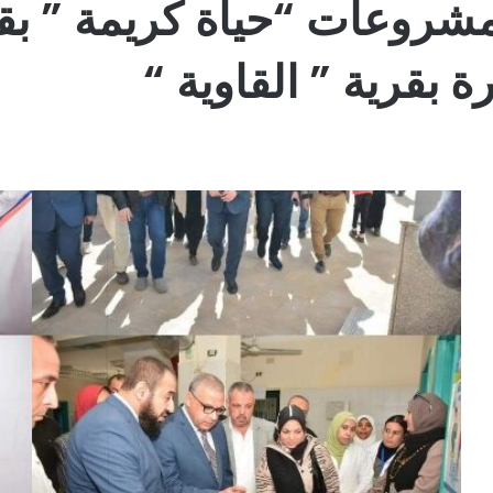
شروعات “حياة كريمة ” بقر
 بقرية ” القاوية “