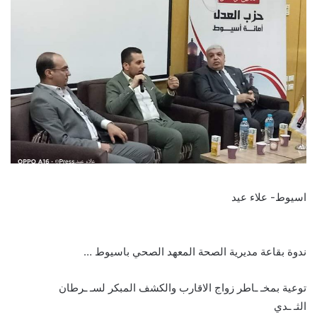
اسيوط- علاء عيد
ندوة بقاعة مديرية الصحة المعهد الصحي باسيوط …
توعية بمخـ ـاطر زواج الاقارب والكشف المبكر لسـ ـرطان
الثـ ـدي