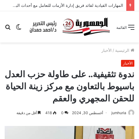
القيادة المدرسية الذكية والتحول الرقمي في التعليم رؤية مقترحة
الوضع
بح
القائمة
المظلم
عن
الرئيسية
/
الأخبار
الأخبار
ندوة تثقيفية.. على طاولة حزب العدل
باسيوط بالتعاون مع مركز زينة الحياة
للحقن المجهري والعقم
jumhuria
أغسطس 30, 2024
0
418
أقل من دقيقة