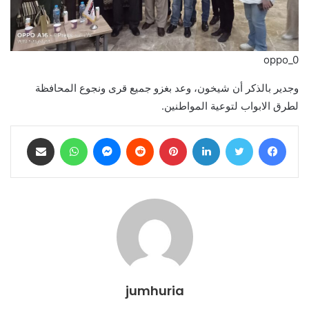
oppo_0
وجدير بالذكر أن شيخون، وعد بغزو جميع قرى ونجوع المحافظة
لطرق الابواب لتوعية المواطنين.
فيسبوك
تويتر
لينكدإن
بينتيريست
ماسنجر
واتساب
مشاركة عبر البريد
jumhuria