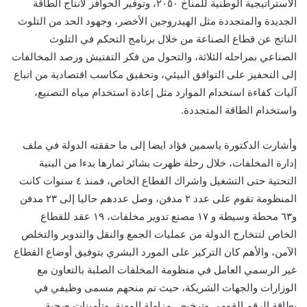
الاستراتيجية الوطنية للمناخ ٢٠٥٠، وتوفير الحوافز لانتاج الطاقة
الجديدة والمتجددة مثل الهيدروجين الأخضر، وجهود الحد من التلوث
الناتج عن قطاع الصناعة من خلال برنامج التحكم في التلوث
الصناعي بمراحله الثلاثة، والتحول من فكر التفتيش ورصد المخالفات
إلى التحفيز على التوافق البيئي، وتحقيق مكاسب اقتصادية من اتباع
آليات كفاءة استخدام الموارد مثل إعادة استخدام مياه التصنيع،
واستخدام الطاقة المتجددة.
وأشارت الدكتورة ياسمين فؤاد ايضا إلى ما حققته الدولة في ملف
إدارة المخلفات، خلال رحلة ظهرت بشائر ثمارها بدءا من البنية
التحتية حتى التشغيل واشراك القطاع الخاص، فمنذ ٤ سنوات كانت
المنظومة تقوم على عدد ٢ مدفن، وصل عددهم حاليا إلى ٢٣ مدفن
و٦٣ محطة وسيطة و ١٧ مصنع تدوير مخلفات، ١٩ عقد للقطاع
الخاص لتتخارج الدولة من عمليات الجمع والنقل والتدوير والتخلص
الآمن، والأهم كان التركيز على المورد البشري بتوفيق أوضاع القطاع
غير الرسمي العامل في منظومة المخلفات الصلبة بالتعاون مع
الوزارات والجهات الشريكة، حيث تم منحهم مسمى وظيفي في
بطاقة الرقم القومي وترخيص مزاولة المهنة، وتأمينات صحية