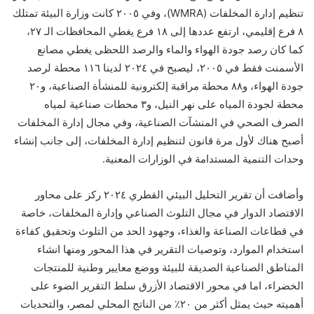
تنظيم إدارة المخلفات (WMRA)‏، وفي ٢٠٠٥ كانت وزارة البيئة تمتلك
٨ فرع إقليمي، ارتفع عددها إلى ١٨ فرع يغطي المحافظات الـ ٢٧،
كما كان رصد جودة الهواء والماء والرصد اللحظى يغطي مصانع
الأسمنت فقط في ٢٠٠٥، ليصبح في ٢٠٢٤ لدينا ١١٦ محطة لرصد
جودة الهواء، و٨٨ محطة مراقبة إلكترونية للمنشأة الصناعية، و٢٠
محطة لجودة المياه على نهر النيل، و٣ محطات صناعية لمياه
الصرف الصحي في المنشآت الصناعية، وفي مجال إدارة المخلفات
أصبح هناك لأول مرة قانون لتنظيم إدارة المخلفات، إلى جانب إنشاء
وحدات التنمية المستدامة في الوزارات المعنية.
وأضافت أن تقرير التحليل البيئي القطري ٢٠٢٤ ركز على محاور
الاقتصاد الدوار في مجال التلوث الصناعي وإدارة المخلفات، خاصة
في قطاعات الصناعة والغذاء، وجهود الحد من التلوث وتحقيق كفاءة
استخدام الموارد، وتوصيات التقرير في هذا المحور ومنها انشاء
المناطق الصناعية الصديقة للبيئة ووضع معايير وطنية للمنتجات
الخضراء، اما في محور الاقتصاد الأزرق سلط التقرير الضوء على
أهميته حيث يمثل أكثر من ٢٠٪ من الناتج المحلي لمصر، والتحديات