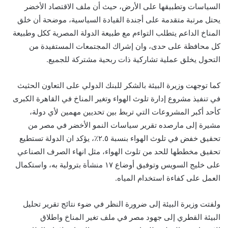
السياسات وتطبيقها على الأرض، حيث أن ملف الاقتصاد الأخضر
يحتل مرتبة متقدمة على أجندة القيادة السياسية، موضحة أن خلق
المناخ الداعم يتطلب التواءم مع طبيعة الدولة المصرية ككل وطبيعة
كل محافظة على حدى، وان إشراك المجتمعات المستفيدة من
التحول يخلق عملية تشاركية ذات ربحية مشتركة للجميع.
كما توجهت وزيرة البيئة بالشكر للبنك الدولي على التعاون الحثيث
في تنفيذ مشروع إدارة تلوث الهواء وتغير المناخ في القاهرة الكبرى
كأحد أكبر المشروعات التي تربط بين تحديين مهمين لأي دولة،
مشيرة إلى مارصده تقرير سياسات النمو الأخضر في مصر من
تحقيق خفض في تلوث الهواء بنسبة ٢.٥٪، يؤكد ان الدولة تستطيع
تحقيق مخططها للحد من تلوث الهواء، مثل انهاء الصرف الصناعي
على خليج السويس وتوفيق أوضاع ١٧ منشأة بترولية به، واستكمال
العمل على كفاءة استخدام المياه.
ولفتت وزيرة البيئة إلى ضرورة النظر في ضوء نتائج تقرير تحليل
البيئة القطري إلى جهود مصر في ملف تغير المناخ واطلاق