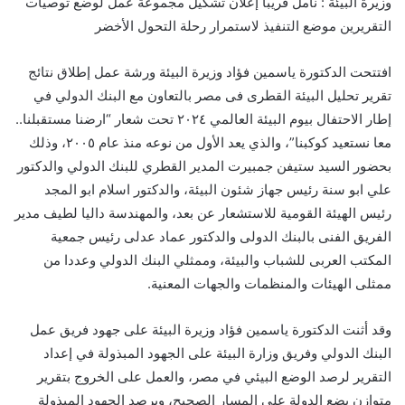
وزيرة البيئة : نأمل قريبا إعلان تشكيل مجموعة عمل لوضع توصيات
التقريرين موضع التنفيذ لاستمرار رحلة التحول الأخضر
افتتحت الدكتورة ياسمين فؤاد وزيرة البيئة ورشة عمل إطلاق نتائج
تقرير تحليل البيئة القطرى فى مصر بالتعاون مع البنك الدولي في
إطار الاحتفال بيوم البيئة العالمي ٢٠٢٤ تحت شعار “ارضنا مستقبلنا..
معا نستعيد كوكبنا”، والذي يعد الأول من نوعه منذ عام ٢٠٠٥، وذلك
بحضور السيد ستيفن جمبيرت المدير القطري للبنك الدولي والدكتور
علي ابو سنة رئيس جهاز شئون البيئة، والدكتور اسلام ابو المجد
رئيس الهيئة القومية للاستشعار عن بعد، والمهندسة داليا لطيف مدير
الفريق الفنى بالبنك الدولى والدكتور عماد عدلى رئيس جمعية
المكتب العربى للشباب والبيئة، وممثلي البنك الدولي وعددا من
ممثلى الهيئات والمنظمات والجهات المعنية.
وقد أثنت الدكتورة ياسمين فؤاد وزيرة البيئة على جهود فريق عمل
البنك الدولي وفريق وزارة البيئة على الجهود المبذولة في إعداد
التقرير لرصد الوضع البيئي في مصر، والعمل على الخروج بتقرير
متوازن يضع الدولة على المسار الصحيح، ويرصد الجهود المبذولة