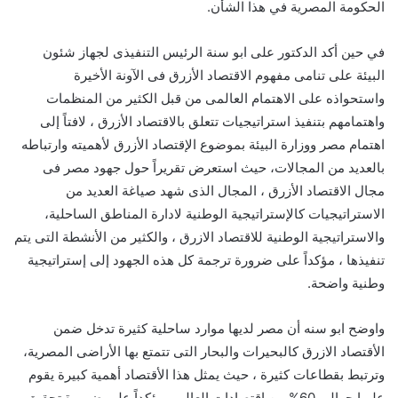
الحكومة المصرية في هذا الشأن.
في حين أكد الدكتور على ابو سنة الرئيس التنفيذى لجهاز شئون
البيئة على تنامى مفهوم الاقتصاد الأزرق فى الآونة الأخيرة
واستحواذه على الاهتمام العالمى من قبل الكثير من المنظمات
واهتمامهم بتنفيذ استراتيجيات تتعلق بالاقتصاد الأزرق ، لافتاً إلى
اهتمام مصر ووزارة البيئة بموضوع الإقتصاد الأزرق لأهميته وارتباطه
بالعديد من المجالات، حيث استعرض تقريراً حول جهود مصر فى
مجال الاقتصاد الأزرق ، المجال الذى شهد صياغة العديد من
الاستراتيجيات كالإستراتيجية الوطنية لادارة المناطق الساحلية،
والاستراتيجية الوطنية للاقتصاد الازرق ، والكثير من الأنشطة التى يتم
تنفيذها ، مؤكداً على ضرورة ترجمة كل هذه الجهود إلى إستراتيجية
وطنية واضحة.
واوضح ابو سنه أن مصر لديها موارد ساحلية كثيرة تدخل ضمن
الأقتصاد الازرق كالبحيرات والبحار التى تتمتع بها الأراضى المصرية،
وترتبط بقطاعات كثيرة ، حيث يمثل هذا الأقتصاد أهمية كبيرة يقوم
عليها حوالى 60% من اقتصادات العالم ، مؤكداً على ضرورة تحقيق