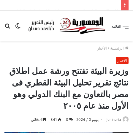
كلمة الاستاذ الدكتور السيدة محمود وكيل الكلية للدراسات العليا والبحث العلمي بمؤتمر القيادة التربوية الذكية: نحو مستقبل تعليمي مستدام”
الوضع
بح
القائمة
المظلم
عن
الرئيسية
/
الأخبار
الأخبار
وزيرة البيئة تفتتح ورشة عمل اطلاق
نتائج تقرير تحليل البيئة القطري فى
مصر بالتعاون مع البنك الدولي وهو
الأول منذ عام ٢٠٠٥
jumhuria
يونيو 10, 2024
0
341
6 دقائق