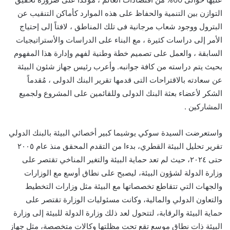
التوازن بين التنمية والحفاظ على هذه الموارد كأماكن التنقيب عن
البترول ووجود شعاب مرجانية فى تلك المناطق ، لافتاً إلى إحتياج
الأمر إلى دراسات كثيرة ، مع البناء على الدراسات والأستراتيجيات
السابقة ، والعمل على تصميم خطة وطنية لفهم وإدارة هذا المفهوم
بحيث يتم دراسته من كافة جوانبه. وأعرب رئيس جهاز شئون البيئة
عن سعادته بالاقتراحات التى قدمها تقرير البنك الدولى ، مُقدماً
الشكر لأعضاء بعثة البنك الدولى وللقائمين على المشروع ولجميع
المشاركين .
واستعرضت السيدة سوكي يوشيما كبير أخصائي البيئة بالبنك الدولي
تقرير تحليل البيئة القطري، بدءا من التقدم المحقق منذ عام ٢٠٠٥
حتى ٢٠٢٤، حيث لم تعد حماية البيئة والتغير المناخي تقتصر على
وزارة الدولة لشؤون البيئة، ليصبح على نطاق أوسع مع الوزارات
والجهات التي تتقاطع تخصصاتها مع البيئة مثل وزارات التخطيط
والتعاون الدولي والمالية، وكانت مسئوليات الوزارة تقتصر على
حماية البيئة والرقابة، لتتحول لعد ذلك وزارة الدولة للبيئة إلى وزارة
البيئة ذات نطاق موسع تقع تحت مظلتها وكالات متخصصة، مثل جهاز