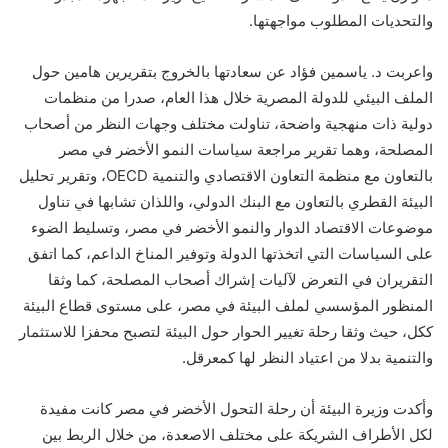
والتحديات المطلوب مواجهتها.
واعربت د. ياسمين فؤاد عن سعادتها بالخروج بتقريرين هامين حول
الملف البيئي للدولة المصرية خلال هذا العام، صدرا من منظمات
دولية ذات منهجية واضحة، تناولت مختلف وجهات النظر من أصحاب
المصلحة، وهما تقرير مراجعة سياسات النمو الأخضر في مصر
بالتعاون مع منظمة التعاون الاقتصادي والتنمية OECD، وتقرير تحليل
البيئة القطري بالتعاون مع البنك الدولي، واللذان تشابها في تناول
موضوعات الاقتصاد الدوار والنمو الأخضر في مصر، وتسليط الضوء
على السياسات التي اتخذتها الدولة وتوفير المناخ الداعم، كما اتفق
التقريران في التعرض لآليات إشراك أصحاب المصلحة، كما وثقا
المنظور المؤسسي لملف البيئة في مصر، على مستوى قطاع البيئة
ككل، حيث وثقا رحلة تغيير الحوار حول البيئة لتصبح محفزا للاستثمار
والتنمية بدلا من اعتياد النظر لها كمعرقل.
وأكدت وزيرة البيئة أن رحلة التحول الأخضر في مصر كانت مفيدة
لكل الأطراف الشريكة على مختلف الاصعدة، من خلال الربط بين