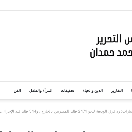
التقارير
الدين والحياة
تحقيقات
المرأة والطفل
الفن
با للمصريين بالخارج.. و544 طلبا قيد الإجراءات