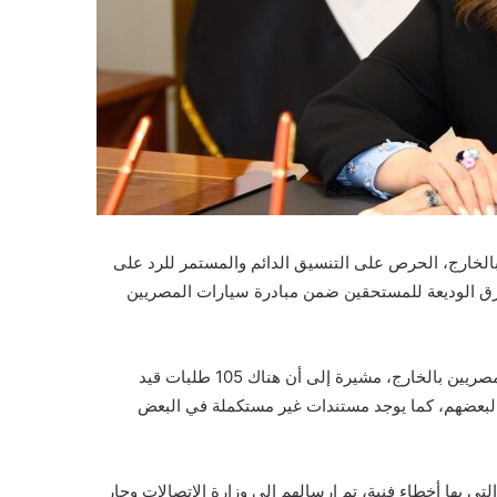
لخارج، الحرص على التنسيق الدائم والمستمر للرد على
رق الوديعة للمستحقين ضمن مبادرة سيارات المصريين
وأكدت السفيرة سها جندي أنه تم رد فرق الوديعة لنحو 2474 طلبا للمصريين بالخارج، مشيرة إلى أن هناك 105 طلبات قيد
 لبعضهم، كما يوجد مستندات غير مستكملة في البعض
 بها أخطاء فنية، تم إرسالهم إلى وزارة الاتصالات وجارٍ