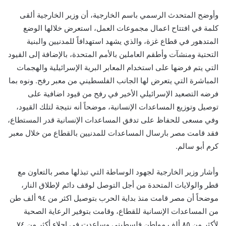
وأوضح المتحدث الرسمي باسم الخارجية، أن وزير الخارجية ألقى
كلمة في افتتاح اعمال مجموعات العمل، استعرض خلالها الوضع
المتدهور في قطاع غزة، والذي يشهد استهدافاً للمدنيين والبنية
التحتية ومنشآت وأطقم العاملين بالأمم المتحدة، بالإضافة إلى القيود
التي يتم فرضها على استخدام المعابر البرية الإسرائيلية والهجمات
المباشرة التي يتعرض لها الجانب الفلسطيني من معبر رفح. ونوه بما
فرضه التصعيد الإسرائيلي الأخير في رفح من قيود اضافية على
توصيل وتوزيع المساعدات الإنسانية، موضحاً أنه نتيجة لتلك القيود،
وفي مسعى للحفاظ على تدفق المساعدات الإنسانية قدر المستطاع،
فقد قامت مصر بارسال المساعدات للمدنيين بالقطاع من خلال معبر
كرم أبو سالم.
وأشار وزير الخارجية لجهود الوساطة التي تبذلها مصر بالتعاون مع
قطر والولايات المتحدة من أجل التوصل لوقف دائم لإطلاق النار،
موضحاً أن مصر قامت منذ بداية الحرب بتوصيل اكثر من ٩٤ ألف طن
من المساعدات الإنسانية للقطاع، وقامت بتوفير الرعاية الصحية
لأكثر من ٨٥ ألف مواطن فلسطيني وساعدت في إجلاء أكثر من ٧٤