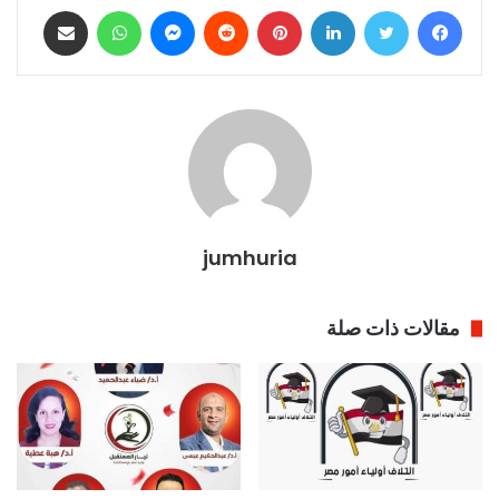
فيسبوك
تويتر
لينكدإن
بينتيريست
ماسنجر
واتساب
مشاركة عبر البريد
jumhuria
مقالات ذات صلة