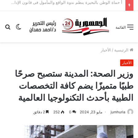
أمانة الطوارئ التنفيذية بأسيوط تعقد اجتماعاً موسعاً لمناقشة خطة المرحلة المقبلة وتعزيز الشراكات الاستراتيجية
الوضع
بح
القائمة
المظلم
عن
الرئيسية
/
الأخبار
الأخبار
وزير الصحة: المدينة ستصبح صرحًا
طبيًا متميزًا يضم كافة التخصصات
الطبية بأحدث التكنولوجيا العالمية
jumhuria
مايو 23, 2024
0
252
2 دقائق