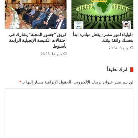
«اولياء امور مصر» يفعل مبادرة ابدأ
فريق “جسور المحبة” يشارك في
بنفسك وانقذ بيئتك
احتفالات الكنيسة الإنجيلية الرابعة
بأسيوط
يونيو 6, 2024
مايو 14, 2026
اترك تعليقاً
لن يتم نشر عنوان بريدك الإلكتروني.
الحقول الإلزامية مشار إليها بـ
*
ا
ل
ت
ع
ل