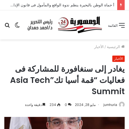
أ حماة الوطن بالبحيرة ينظم ندوة الواقع والمأمول فى قانون الإدارة المحلية
الوضع
بح
القائمة
المظلم
عن
الرئيسية
/
الأخبار
الأخبار
يغادر إلى سنغافورة للمشاركة فى
فعاليات “قمة أسيا تك”Asia Tech
Summit
jumhuria
مايو 28, 2024
0
234
دقيقة واحدة