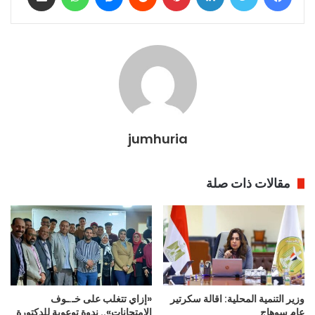
jumhuria
مقالات ذات صلة
وزير التنمية المحلية: اقالة سكرتير
«إزاي تتغلب على خـ.ـوف
عام سوهاج
الامتحانات».. ندوة توعوية للدكتورة