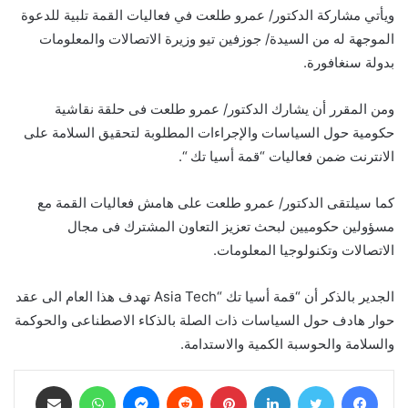
ويأتي مشاركة الدكتور/ عمرو طلعت في فعاليات القمة تلبية للدعوة
الموجهة له من السيدة/ جوزفين تيو وزيرة الاتصالات والمعلومات
بدولة سنغافورة.
ومن المقرر أن يشارك الدكتور/ عمرو طلعت فى حلقة نقاشية
حكومية حول السياسات والإجراءات المطلوبة لتحقيق السلامة على
الانترنت ضمن فعاليات “قمة أسيا تك “.
كما سيلتقى الدكتور/ عمرو طلعت على هامش فعاليات القمة مع
مسؤولين حكوميين لبحث تعزيز التعاون المشترك فى مجال
الاتصالات وتكنولوجيا المعلومات.
الجدير بالذكر أن “قمة أسيا تك “Asia Tech تهدف هذا العام الى عقد
حوار هادف حول السياسات ذات الصلة بالذكاء الاصطناعى والحوكمة
والسلامة والحوسبة الكمية والاستدامة.
فيسبوك
تويتر
لينكدإن
بينتيريست
ماسنجر
واتساب
مشاركة عبر البريد