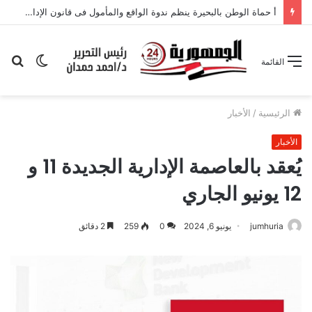
الوضع
بح
القائمة
المظلم
عن
الرئيسية
/
الأخبار
الأخبار
يُعقد بالعاصمة الإدارية الجديدة 11 و
12 يونيو الجاري
jumhuria
يونيو 6, 2024
0
259
2 دقائق