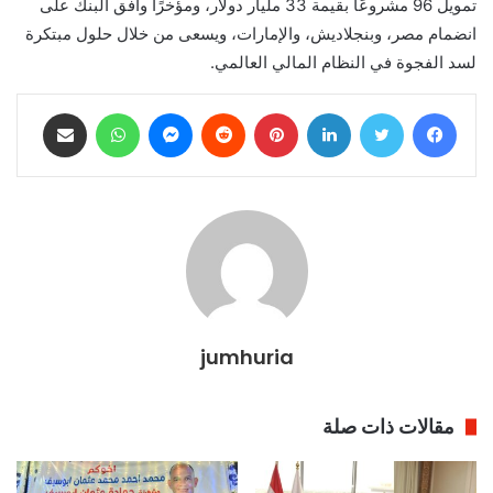
تمويل 96 مشروعًا بقيمة 33 مليار دولار، ومؤخرًا وافق البنك على
انضمام مصر، وبنجلاديش، والإمارات، ويسعى من خلال حلول مبتكرة
لسد الفجوة في النظام المالي العالمي.
فيسبوك
تويتر
لينكدإن
بينتيريست
ماسنجر
واتساب
مشاركة عبر البريد
jumhuria
مقالات ذات صلة