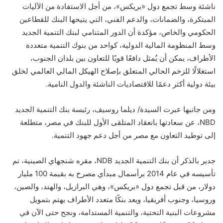
ناشئة وسط تجمع دول «بريكس»، من أجل الاستفادة من الآليات
المبتكرة، والضمانات، والدعم الفني، التي يتيحها البنك للقطاعين
الحكومي والخاص، مؤكدة أن الدور المتنامي لبنك التنمية الجديد
وسط المنظومة المالية الدولية، كواحد من بنوك التنمية متعددة
الأطراف، يمكن أن يُمثل دافعًا قويًا للتعاون بين بلدان الجنوب،
استغلالًا للزخم الحالي المتعلق بإصلاح الهيكل المالي العالمي لخلق
بيئة دولية أكثر دعمًا للاقتصاديات الناشئة والدول النامية.
ومن جانبها عبرت السيدة/ ديلما روسيف، رئيسة بنك التنمية الجديد
NBD، عن سعادتها بانعقاد المتلقى الأول للبنك في مصر، متطلعة
إلى توطيد التعاون مع مصر من أجل دعم جهود التنمية.
جدير بالذكر أن بنك التنمية الجديد NDB، مقره شنجهاي الصينية، تم
تأسيسه في عام 2014 برأسمال مبدأي مصرح به بقيمة 100 مليار
دولار، من قبل تجمع دول «بريكس»، وهي البرازيل، والهند، والصين،
وروسيا، وجنوب أفريقيا، ويعد بنكًا متعدد الأطراف يهتم بتمويل
مشروعات البنية التحتية، والتنمية المستدامة، ونجح حتى الآن في