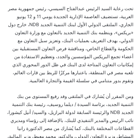
تحت رعاية السيد الرئيس عبدالفتاح السيسي، رئيس جمهورية مصر
العربية، تستضيف العاصمة الإدارية الجديدة يومي 11 و 12 يونيو
الجاري، الملتقى الدولي الأول لبنك التنمية الجديد NDB، خارج دول
«بريكس»، وينظمه بنك التنمية الجديد بالتعاون مع وزارة التعاون
الدولي، بهدف التعريف بعمليات البنك، وتعزيز سبل التعاون مع
الحكومة والقطاع الخاص، ومناقشة فرص التعاون المستقبلية بين
أعضاء تجمع البريكس المؤسسين والجدد، وتعظيم الاستفادة من
إمكانيات التعاون المتاحة لدى البنك في ظل الدور المحوري الذي
تلعبه مصر في المنطقة، باعتبارها مركزًا للربط بين قارات العالم،
وتقوم بدور متنامي في سلسلة القيمة والتجارة العالمية.
ومن المقرر أن يُشارك في الملتقى وفد رفيع المستوى من بنك
التنمية الجديد، برئاسة السيدة / ديلما روسيف، رئيسة بنك التنمية
الجديد NDB والرئيسة السابقة لدولة البرازيل، والسيد/ أنيل كيشورا،
نائب الرئيس والمدير التنفيذي للبنك، بالإضافة إلى رؤساء ومديري
القطاعات المختلفة بالبنك، كما يُشارك من مصر الدكتورة رانيا
المشاط، وزيرة التعاون الدولي، والدكتور محمد معيط، وزير المالية،