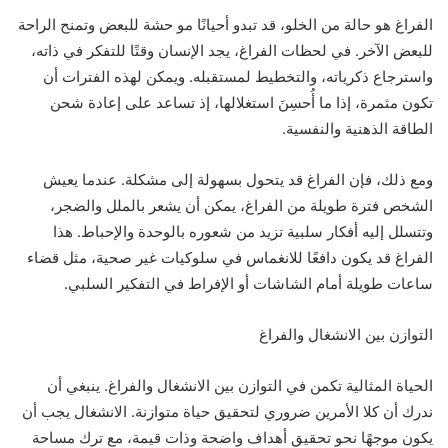
الفراغ هو حالة من الخلو، قد تبدو أحيانًا مو حشة للبعض وتمنح الراحة
للبعض الآخر. في لحظات الفراغ، يجد الإنسان وقتًا للتفكر في ذاته،
واسترجاع ذكرياته، والتخطيط لمستقبله. ويمكن لهذه الفترات أن
تكون مثمرة، إذا ما أُحسِنَ استغلالها، إذ تساعد على إعادة شحن
الطاقة الذهنية والنفسية.
ومع ذلك، فإن الفراغ قد يتحول بسهولة إلى مشكلة. عندما يعيش
الشخص فترة طويلة من الفراغ، يمكن أن يشعر بالملل والضجر،
وتتسلل إليه أفكار سلبية تزيد من شعوره بالوحدة والإحباط. هذا
الفراغ قد يكون دافعًا للانغماس في سلوكيات غير صحية، مثل قضاء
ساعات طويلة أمام الشاشات أو الإفراط في التفكير السلبي.
التوازن بين الانشغال والفراغ
الحياة المثالية تكمن في التوازن بين الانشغال والفراغ. ينبغي أن
ندرك أن كلا الأمرين ضروري لتحقيق حياة متوازنة. الانشغال يجب أن
يكون موجهًا نحو تحقيق أهداف واضحة وذات قيمة، مع ترك مساحة