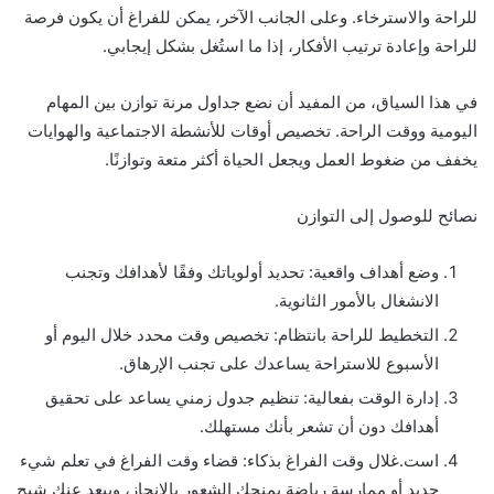
للراحة والاسترخاء. وعلى الجانب الآخر، يمكن للفراغ أن يكون فرصة
للراحة وإعادة ترتيب الأفكار، إذا ما استُغل بشكل إيجابي.
في هذا السياق، من المفيد أن نضع جداول مرنة توازن بين المهام
اليومية ووقت الراحة. تخصيص أوقات للأنشطة الاجتماعية والهوايات
يخفف من ضغوط العمل ويجعل الحياة أكثر متعة وتوازنًا.
نصائح للوصول إلى التوازن
وضع أهداف واقعية: تحديد أولوياتك وفقًا لأهدافك وتجنب
الانشغال بالأمور الثانوية.
التخطيط للراحة بانتظام: تخصيص وقت محدد خلال اليوم أو
الأسبوع للاستراحة يساعدك على تجنب الإرهاق.
إدارة الوقت بفعالية: تنظيم جدول زمني يساعد على تحقيق
أهدافك دون أن تشعر بأنك مستهلك.
است.غلال وقت الفراغ بذكاء: قضاء وقت الفراغ في تعلم شيء
جديد أو ممارسة رياضة يمنحك الشعور بالإنجاز، ويبعد عنك شبح