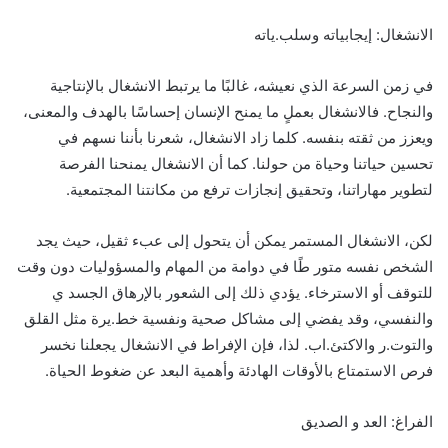
الانشغال: إيجابياته وسلب.ياته
في زمن السرعة الذي نعيشه، غالبًا ما يرتبط الانشغال بالإنتاجية
والنجاح. فالانشغال بعملٍ ما يمنح الإنسان إحساسًا بالهدف والمعنى،
ويعزز من ثقته بنفسه. كلما زاد الانشغال، شعرنا بأننا نسهم في
تحسين حياتنا وحياة من حولنا. كما أن الانشغال يمنحنا الفرصة
لتطوير مهاراتنا، وتحقيق إنجازات ترفع من مكانتنا المجتمعية.
لكن، الانشغال المستمر يمكن أن يتحول إلى عبء ثقيل، حيث يجد
الشخص نفسه متور طًا في دوامة من المهام والمسؤوليات دون وقت
للتوقف أو الاسترخاء. يؤدي ذلك إلى الشعور بالإرهاق الجسد ي
والنفسي، وقد يفضي إلى مشاكل صحية ونفسية خط.يرة مثل القلق
والتوت.ر والاكتئ.اب. لذا، فإن الإفراط في الانشغال يجعلنا نخسر
فرص الاستمتاع بالأوقات الهادئة وأهمية البعد عن ضغوط الحياة.
الفراغ: العد و الصديق