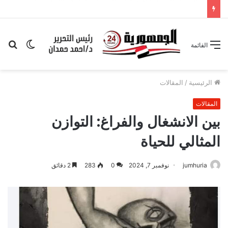
أمانة مركز إيتاي البارود لحزب حماة الوطن تبحث خطط العمل وتعزيز التواجد الجماهيري
الوضع
بح
القائمة
المظلم
عن
الرئيسية
/
المقالات
المقالات
بين الانشغال والفراغ: التوازن
المثالي للحياة
jumhuria
نوفمبر 7, 2024
0
283
2 دقائق