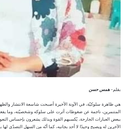
بقلم-
همس حسن
هي ظاهرة سلوكيّة، في الآونة الأخيرة أصبحت شاسعة الانتشار وال
المتنمرين، ناجمة عن ضغوطات أثرت على سلوكه وشخصيّته، وما يفعله
ببعض العبارات الجارحة، يُكسبهم القوة وبذلك يشعرون بإحساس التعو
الآخرين له ويصبح وحيدًا لا أحد بجانبه، كما أنّه من السهل التصدّي لها ب