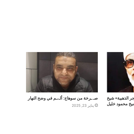
ر الذهبية» شيخ
صـ ـرخة من سوهاج: ألـ،ـم في وضح النهار
شيخ محمود خليل
يناير 23, 2025