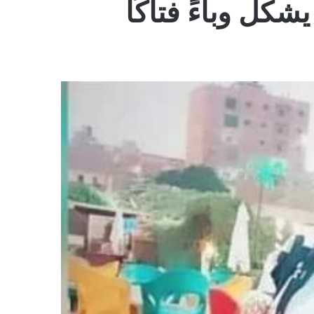
ل وباءً فتاكًا