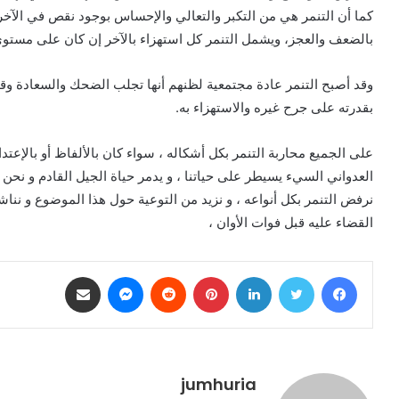
كما أن التنمر هي من التكبر والتعالي والإحساس بوجود نقص في الآخر
بالضعف والعجز، ويشمل التنمر كل استهزاء بالآخر إن كان على مستوى ال
وقد أصبح التنمر عادة مجتمعية لظنهم أنها تجلب الضحك والسعادة وقد 
بقدرته على جرح غيره والاستهزاء به.
على الجميع محاربة التنمر بكل أشكاله ، سواء كان بالألفاظ أو بالإعتد
العدواني السيء يسيطر على حياتنا ، و يدمر حياة الجيل القادم و نحن م
نرفض التنمر بكل أنواعه ، و نزيد من التوعية حول هذا الموضوع و نناشد 
القضاء عليه قبل فوات الأوان ،
فيسبوك
تويتر
لينكدإن
بينتيريست
ماسنجر
مشاركة عبر البريد
jumhuria