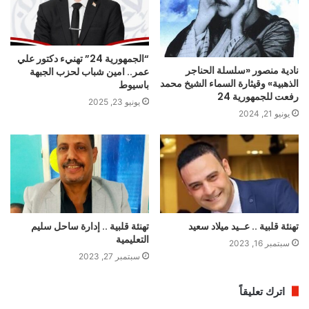
“الجمهورية 24” تهنيء دكتور علي
نادية منصور «سلسلة الحناجر
عمر.. امين شباب لحزب الجبهة
الذهبية» وقيثارة السماء الشيخ محمد
باسيوط
رفعت للجمهورية 24
يونيو 23, 2025
يونيو 21, 2024
تهنئة قلبية .. عــيد ميلاد سعيد
تهنئة قلبية .. إدارة ساحل سليم
التعليمية
سبتمبر 16, 2023
سبتمبر 27, 2023
اترك تعليقاً