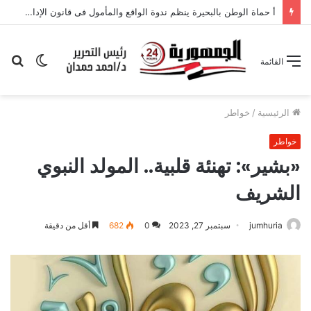
أ حماة الوطن بالبحيرة ينظم ندوة الواقع والمأمول فى قانون الإدارة المحلية
الوضع
بح
القائمة
المظلم
عن
الرئيسية
/
خواطر
خواطر
«بشير»: تهنئة قلبية.. المولد النبوي
الشريف
jumhuria
سبتمبر 27, 2023
0
682
أقل من دقيقة