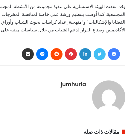
وقد اتفقت الهيئة الاستشارية على تنفيذ مجموعة من الأنشطة المجتمع
المجتمعية. كما أوصت بتنظيم ورشة عمل خاصة لمناقشة المخرجات الأ
القضايا والإشكاليات” و”منهجية إعداد كراسات بحوث الشباب وأوراق ال
الأكاديميين وصناع القرار لدعم الشباب من خلال سياسات مبنية على
فيسبوك
تويتر
لينكدإن
بينتيريست
ماسنجر
مشاركة عبر البريد
jumhuria
مقالات ذات صلة