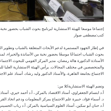
إجتماعا موسعا للهيئة الاستشارية لبرنامج بحوث الشباب بحضور نخبة م
كتب:مصطفى صوار
في إطار الجهود المستمرة لدعم الأبحاث المتعلقة بالشباب وتطوير ال
بحوث الشباب اجتماعًا موسعًا بحضور نخبة من الأساتذة والخبراء، لمنا
الأستاذة الدكتورة هالة رمضان، مدير المركز القومي للبحوث الاجتماع
والمتخصصين في مختلف المجالات. يرأس الهيئة الاستشارية العليا للب
الاجتماع بجامعة القاهرة، والأستاذ الدكتور وليد رشاد، أستاذ علم الاجت
وتضم الهيئة الاستشاريةكلا من:
أ.د ابتسام الجعفراوي، أستاذ الاقتصاد بالمركز.، أ.د أحمد خيري، أس
د. أسماء فؤاد، خبيرة علم الاجتماع بمركز المعلومات ودعم اتخاذ القرا
أ.د حنان أبو سكين، أستاذ العلوم السياسية بالمركز، أ.د رباب الحسيني،