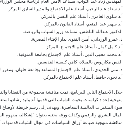
المهندس زياد عبد التواب، مساعد الأمين العام لرئاسة مجلس الوزرا
أ.د سعاد عبد الرحيم، أستاذ علم الاجتماع والمدير السابق للمركز.
أ.د سلوى العامري، أستاذ علم النفس بالمركز.
أ.د سهير عبد المنعم، أستاذ القانون بالمركز.
الدكتور عبدالله الباطش، مساعد وزير الشباب والرياضة.
د. عمرو الورداني، أمين الفتوى بدار الإفتاء المصرية.
أ.د كامل كمال، أستاذ علم الاجتماع بالمركز.
أ.د محمد محيي الدين، أستاذ علم الاجتماع بجامعة المنوفية.
القس مكاريوس بالميلاد، كاهن كنيسة القديسين.
د. منى الحديدي، أستاذ علم الاجتماع المساعد بجامعة حلوان، ومقرر ل
أ.د نجوى حافظ، أستاذ علم الاجتماع بالمركز.
خلال الاجتماع الثاني للبرنامج، تمت مناقشة مجموعة من القضايا والن
منهجية إعداد كراسات بحوث الشباب التي قدمها أ.د وليد رشادو است
ضوء المتغيرات العالمية المعاصرة، ويهدف إلى رسم خريطة لأوضاع ا
المال البشري والرقمي وكذلك ورقة بحثية بعنوان “إشكالية مفهوم الش
مناقشة منهجية صياغة أوراق السياسات في مجال الشباب قدمتها د. أ