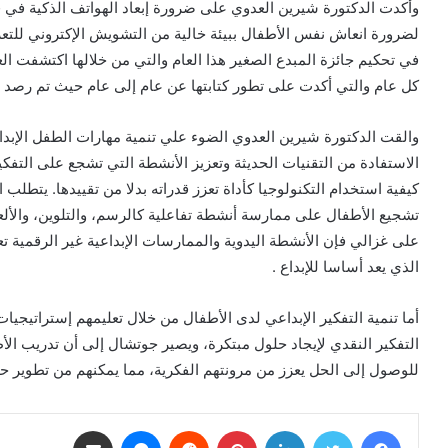
وأكدت الدكتورة شيرين العدوي على ضرورة إبعاد الهواتف الذكية في 
لضرورة انعاش نفس الأطفال ببيئة خالية من التشويش الإكتروني للتع
في تحكيم جائزة المبدع الصغير هذا العام والتي من خلالها اكتشفت ال
كل عام والتي أكدت على تطور كتابتها عن عام إلى عام حيث تم رصد ذ
والقت الدكتورة شيرين العدوي الضوء علي تنمية مهارات الطفل الإبداع
الاستفادة من التقنيات الحديثة وتعزيز الأنشطة التي تشجع على التفك
كيفية استخدام التكنولوجيا كأداة تعزز قدراته بدلا من تقييدها. يتطلب 
تشجيع الأطفال على ممارسة أنشطة تفاعلية كالرسم، والتلوين، والألعا
على غزالي فإن الأنشطة اليدوية والممارسات الإبداعية غير الرقمية تع
الذي يعد أساسا للإبداع .
أما تنمية التفكير الإبداعي لدى الأطفال من خلال تعليمهم إستراتيج
التفكير النقدي لإيجاد حلول مبتكرة، ويصير جوتشال إلى أن تدريب ا
للوصول إلى الحل يعزز من مرونتهم الفكرية، مما يمكنهم من تطوير حل
فيسبوك
تويتر
لينكدإن
بينتيريست
ماسنجر
مشاركة عبر البريد