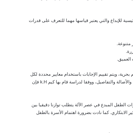
يسية للإبداع والتي يعتبر قياسها مهما للتعرف على قدرات
 متنوعة.
رة.
العميق.
بحرية، ويتم تقييم الإجابات باستخدام معايير محددة لكل
بعد ، حيث تمنح نقاط لكل استجابة بناء على مستوى الطلاقة والمرونة والأصالة والتفاصيل، ووفقا لدراسة قام بها كيم k.H فإن
ت الطفل المبدع في عصر الآلة يتطلب توازنا دقيقيا بين
ير الابتكاري. كما نادت بضرورة اهتمام الأسرة بالطفل