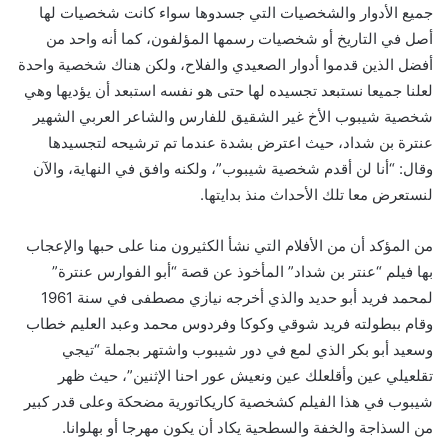
جميع الأدوار والشخصيات التي جسدوها سواء كانت شخصيات لها
أصل في التاريخ أو شخصيات رسمها المؤلفون، كما أنه واحد من
أفضل الذين قدموا أدوار الصعيدي والفلاح، ولكن هناك شخصية واحدة
لعلنا جميعا نستبعد تجسيده لها حتى هو نفسه استبعد أن يؤديها وهي
شخصية شيبوب الأخ غير الشقيق للفارس والشاعر العربي الشهير
عنترة بن شداد، حيث اعترض بشدة عندما تم ترشيحه لتجسيدها
وقال: “أنا لن أقدم شخصية شيبوب”، ولكنه وافق في النهاية، والآن
لنستعرض معا تلك الأحداث منذ بدايتها.
من المؤكد أن من الأفلام التي نشأ الكثيرون منا على حبها والإعجاب
بها فيلم “عنتر بن شداد” المأخوذ عن قصة “أبو الفوارس عنترة”
لمحمد فريد أبو حديد والذي أخرجه نيازي مصطفى في سنة 1961
وقام ببطولته فريد شوقي وكوكا وفردوس محمد وعبد العليم خطاب
وسعيد أبو بكر الذي لمع في دور شيبوب واشتهر بجملة “تيجي
تقلعيلي عين وأقلعلك عين ونعيش عور احنا الإثنين”، حيث ظهر
شيبوب في هذا الفيلم كشخصية كاريكاتورية مضحكة وعلى قدر كبير
من السذاجة والخفة والسطحية يكاد أن يكون مهرجا أو بهلوانا.