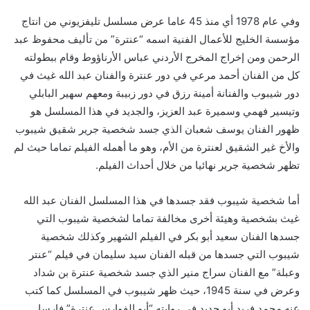
وفي عام 1978 أي منذ 45 عاما عرض مسلسل تليفزيوني من انتاج
مؤسسة الخليج للأعمال الفنية اسمه “عنترة” من تأليف محفوظ عبد
الرحمن ومن إخراج المخرج الأردني عباس الأرناؤوط وقام ببطولته
كل من الفنان أحمد مرعي في دور عنترة والفنان عبد الله غيث في
دور شيبوب والفنانة أمينة رزق في دور زبيبة ومعهم سهير البابلي
وتيسير فهمي وسميرة عبد العزيز، والجديد في هذا المسلسل هو
ظهور الفنان يوسف شعبان الذي جسد شخصية جرير شقيق شيبوب
والأخ غير الشقيق لعنترة من الأم، وهو ما أهمله الفيلم تماما حيث لم
تظهر شخصية جرير نهائيا من خلال أحداث الفيلم.
أما شخصية شيبوب فقد جسدها في هذا المسلسل الفنان عبد الله
غيث بشخصية وهيئة أخرى مخالفة تماما لشخصية شيبوب التي
جسدها الفنان سعيد أبو بكر في الفيلم الشهير وكذلك شخصية
شيبوب التي جسدها من قبله الفنان سيد سليمان في فيلم “عنتر
وعبلة” مع الفنان سراج منير الذي جسد شخصية عنترة بن شداد
وعرض في سنة 1945، حيث ظهر شيبوب في المسلسل كما كتب
عنه محمد فريد أبو حديد في روايته “أبو الفوارس عنترة” فارسا