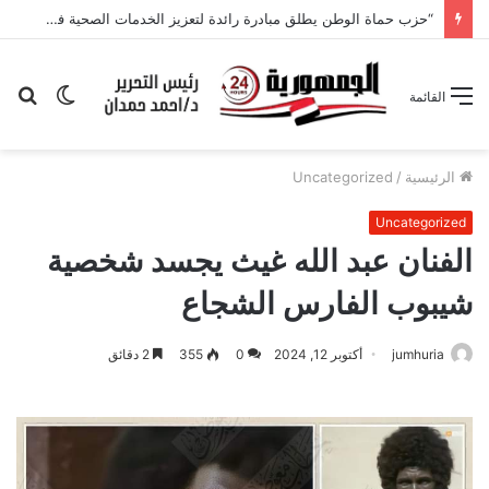
“حزب حماة الوطن يطلق مبادرة رائدة لتعزيز الخدمات الصحية في البحيرة تحت قيادة هامة
الوضع
بح
القائمة
المظلم
عن
الرئيسية
/
Uncategorized
Uncategorized
الفنان عبد الله غيث يجسد شخصية
شيبوب الفارس الشجاع
jumhuria
أكتوبر 12, 2024
0
355
2 دقائق