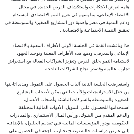
هامة لعرض الابتكارات واستكشاف الفرص الجديدة في مجال
الاقتصاد الإبداعي، بما يسهم في تعزيز النمو الاقتصادي المستدام
ودعم التنمية في مصر واهمية دور المشاريع الصغيرة والمتوسطة فى
تحقيق التنمية الاجتماعية والاقتصادية .
هذا وناقشت القمة فى الجلسة الأولى الأطراف المعنية بالاقتصاد
الإبداعي والمعرفي، ودمج هذه الأطراف المعنية وتوحيد الجهود
لاستدامة النمو ،خلق الفرص وتعزيز الشراكات الفعالة مع استعراض
تجارب عالمية وقصص نجاح للشراكات الناجحة.
واستعرضت الجلسة الثانية آليات الحصول على التمويل ومدى اتاحتها
من خلال الاستراتيجيات والآليات التي يمكن لأصحاب المشاريع
الصغيرة والمتوسطة والشركات الناشئة وأصحاب الأعمال،
اسـتخدامها للحصـول علـى التمويل، الأدوات المالية المختلفة،
والدعم المقدم مـن البنـوك، ورأس المـال الاستثماري، والمبادرات
الحكوميـة ،ودور المؤسسـات الماليـة فـي تقديـم الحلـول، بالإضافـة
إلـى عـرض دراسـات حالـة توضـح تجـارب ناجحة في الحصول على