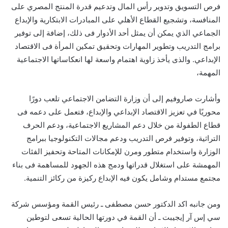
فرص التسويق وتدوير رأس المال وتدعيم قدرة المنتج المصري على
المنافسة، وتشجيع القطاع الأهلي على المبادرات الابتكارية والإبداع
الجماعي الذي يمكن أن يمثل أحد الأدوار فى ذلك، إضافة إلى توفير
برامج التدريب وتطوير المهارات وتحقيق تمكين المرأة فى الاقتصاد
الإبداعي. والذى يأخذ زاوية اهتمام واسعة لها انعكاساتها الاجتماعية
المهمة،
وأشارت صاروفيم إلى أن وزارة التضامن الاجتماعي تلعب دورًا
محوريًا في تعزيز الاقتصاد الإبداعي والإبداع، فتعمل على دعمه فى
قطاع الطفولة من خلال دعم المشاريع الاجتماعية، ودعم الحرف
التراثية، وتوفير فرص التدريب ودعم مجالات التكنولوجيا ببرامج
الوزارة واستخدام متطور ومرن للإمكانات المتاحة وتحفيز الفئات
المهمشة على استغلال قدراتها ودمج هذه الجهود للمساهمة فى بناء
مجتمع مستدام وشامل يكون فيه الإبداع ركيزة من ركائز التنمية.
ومن جانبه اكد الدكتور حسن مصطفى ـ رئيس القمة ومؤسس شركة
سي إس آر إيجيبت ـ أن القمة في دورتها الحالية تسعى لتوطين