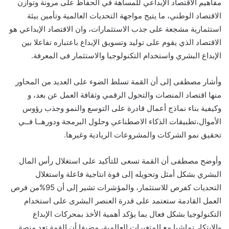
مفاهيم الاقتصاد الإبداعي للمساهة في الحفاظ على مرونة وتوازن
الاقتصاد الوطني، ما يتيح مواجهة التحديات العالمية وتأمين بيئة
استثمارية مشجعة على جذب الاستثمارات، وان الاقتصاد الإبداعي هو
الاقتصاد الذي يقوم على توليد وتسويق الإبداع باعتباره تفاعلا بين
الإبداع البشري واستخدام التكنولوجيا والاستثمار فى المعرفة.
وأشار مصطفى إلى أن القمة تسلط الضوء على العديد من المحاور
منها اقتصاد المنصات والتحول الرقمي وثقافة العمل عن بعد، و
وكيفية بناء نماذج أعمال قادرة على التوسع والنمو وجذب رؤوس
الأموال،تطبيقات الذكاء الاصطناعي وحلول البرمجة ودورهــا فــي
تحقيق نمو الشركات والمشروعات الريادية وغيرها.
وأوضح مصطفى أن القمة تسعى للتأكيد على استغلال رأس المال
البشري بشكل أمثل وتحويله إلى قوة انتاجية فاعلة واستغلال
التحديات كفرص للاستثمار، والمؤشرات تشير إلى أن 95%من فرص
العمل القادمة ستعتمد على قدرة العنصر البشرى على استخدام
التكنولوجيا بشكل فعال بما يؤكد أهمية الأخذ بمحركات الإبداع
والابتكار تماشيا مع المتغيرات العالمية، مضيفا أن القمة تعد منصة