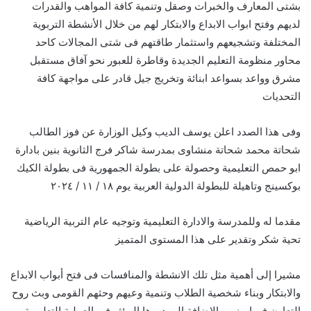
بشتى المعارف والخبرات وصقل وتنمية كافة المواهب والقدرات
لديهم وفتح ابواب الابداع والابتكار لهم من خلال الأنشطة التربوية
المختلفة وتشجيعهم واستثمار طاقتهم فى شتى المجالات كاحد
محاور منظومة التعليم الجديدة وقاطرة للعبور نحو آفاق مستقبل
مشرق وواعد بسواعد ابنائة وتخريج جيل قادر على مواجهة كافة
التحديات
وفى هذا الصدد اعلن يوسف الديب وكيل الوزارة عن فوز الطالب
شحاتة محمد شحاتة منشاوى بمدرسة شاكر فرج الثانوية بنين بادارة
ابو حمص التعليمية وحصولة على بطولة الجمهورية فى بطولة الكيك
بوكسينج وتاهيلة للبطولة الدولية العربية يوم ١٨ / ١١ / ٢٠٢٤
مقدما له وللمدرسة والادارة التعليمية وتوجيه عام التربية الرياضية
تحية شكر وتقدير على هذا المستوى المتميز
مشيرا إلى أهمية مثل تلك الانشطة والمنافسات فى فتح أبواب الابداع
والابتكار وبناء شخصية الطلاب وتنمية وعيهم وحثهم القومى وبث روح
التعاون فيما بينهم بالاضافة الى دورها المؤثر فى العملية التعليمية