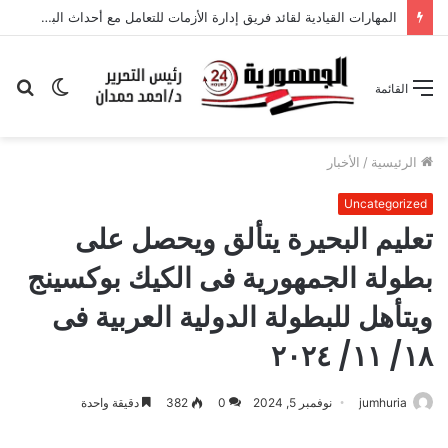
المهارات القيادية لقائد فريق إدارة الأزمات للتعامل مع أحداث البجعة السوداء والملوك التنانين: دراسة ميدانية بمحافظة الإسكندرية من وجهة نظر المعلمين
الوضع
بح
القائمة
المظلم
عن
الرئيسية
/
الأخبار
Uncategorized
تعليم البحيرة يتألق ويحصل على
بطولة الجمهورية فى الكيك بوكسينج
ويتأهل للبطولة الدولية العربية فى
١٨/ ١١/ ٢٠٢٤
jumhuria
نوفمبر 5, 2024
0
382
دقيقة واحدة