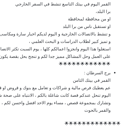
القمر اليوم في بيتك التاسع تنشط في السفر الخارجي
برا البلد،
او من محافظة لمحافظة
او تستقبل ناس من برا البلد
و تنشط بالاتصالات الخارجية و اليوم لديكم اخبار سارة ومكاسب 
و تميز كبير لطلاب الدراسات و البحث العلمي ،
استغلوا هذا اليوم وانجزوا اعمالكم كلها ، يوم السبت تكثر الاتص
على العمل وحل المشاكل مميز جدا لكم و تنجح بحل بقصة يكون ف
🌟🌟🌟🌟🌟🌟🌟🌟🌟🌟🌟🌟
برج السرطان :
القمر في بيتك الثامن
عم يعطيك فرص مالية و شراكات و تعامل مع بنوك و قروض او قد 
اليوم تنحل عندكم قصة كانت شاغلة بالكم ، الانتباه على صحة
وتشارك بمجموعة قصص ، مساء يوم الاحد افضل واحسن لكم ، هذه 
والقمر بالحوت
🌟🌟🌟🌟🌟🌟🌟🌟🌟🌟🌟🌟🌟