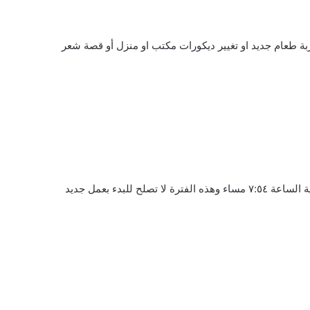
بة طعام جديد او تغيير ديكورات مكتب او منزل أو قصة شعر
خلو المسار القادم يوم الاحد يبدأ الساعة ٢:١٠ ظهرا ويستمر لغاية الساعة ٧:٥٤ مساء وهذه الفترة لا تصلح للبدء بعمل جديد