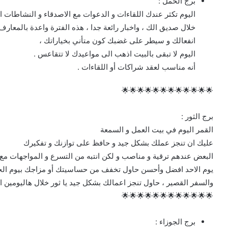
برج الحمل :
اليوم تكثر عندك اللقاءات و الدعوات مع الاصدقاء و النشاطات 
خلال صديق الك ، واخبار رائعة جدا ، هذه الفترة واعدة بالمع
انفعالك و سيطر على غضبك كون متأني بخياراتك ،
اليوم لا تبقى بالبيت اذهب الى مواعيدك لا تتقاعس .
أنه مناسب لعقد شراكات أو اللقاءات .
🌟🌟🌟🌟🌟🌟🌟🌟🌟🌟🌟🌟
برج الثور :
القمر اليوم في بيت العمل و السمعة
عليك ان تنجز عملك بشكل جيد و حافظ على توازنك و تفكيرك
البعض عندهم ترقية و مناصب و لكن انتبه من التسرع و المواجهات مع 
يوم الاحد افضل وأحسن حاول تخفف من حساسيتك أو مزاجك بيوم الجمعة ،
والسفر القصير ، حاول تنجز اعمالك بشكل جيد يا ثور خلال هاليومين 
🌟🌟🌟🌟🌟🌟🌟🌟🌟🌟🌟🌟
برج الجوزاء :