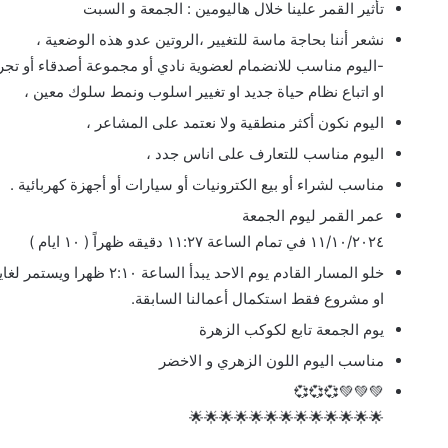
تأثير القمر علينا خلال هاليومين : الجمعة و السبت
نشعر أننا بحاجة ماسة للتغيير ،الروتين عدو هذه الوضعية ،
-اليوم مناسب للانضمام لعضوية نادي أو مجموعة أصدقاء أو تجر
او اتباع نظام حياة جديد او تغيير اسلوب ونمط سلوك معين ،
اليوم نكون أكثر منطقية ولا نعتمد على المشاعر ،
اليوم مناسب للتعارف على اناس جدد ،
مناسب لشراء أو بيع الكترونيات أو سيارات أو أجهزة كهربائية .
عمر القمر ليوم الجمعة
١١/١٠/٢٠٢٤ في تمام الساعة ١١:٢٧ دقيقه ظهراً ( ١٠ ايام )
او مشروع فقط استكمال أعمالنا السابقة.
يوم الجمعة تابع لكوكب الزهرة
مناسب اليوم اللون الزهري و الاخضر
💚💚💚💞💞💞
🌟🌟🌟🌟🌟🌟🌟🌟🌟🌟🌟🌟🌟