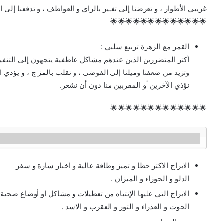
غريبي الأطوار ، و تعرضنا إلى تغيير بالراي و العواطف ، و تدفعنا إلى ا
🌟🌟🌟🌟🌟🌟🌟🌟🌟🌟🌟🌟🌟
القمر مع الزهرة تربيع سلبي :
أكثر المتضررين الذين عندهم مشاكل عاطفية يتجهون إلى التنفي
وتزيد من ضعفنا وميلنا إلى الفوضى ، و تقلب بالمزاج ، و يؤدي ال
نؤذي الآخرين أو المقربين منا دون أن نشعر.
🌟🌟🌟🌟🌟🌟🌟🌟🌟🌟🌟🌟🌟
   توقعات الابراج خلال هاليومين ١١و ١٢ اكتوبر 
الابراج الاكثر حظا و تميز وطاقة عالية و اخبار سارة و سفر
الدلو و الجوزاء و الميزان .
الابراج التي عليها الإنتباه من تعطيلات و مشاكل او أوضاع صح
الحوت و العذراء و الثور و العقرب و الاسد .