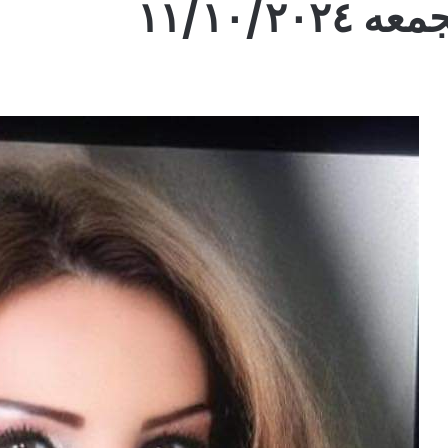
١١/١٠/٢