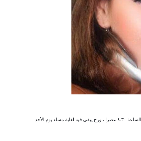
توقعات الابراج ليوم الجمعه ١١/١٠/٢٠٢٤ القمر موجود ببرج الدلو من الساعة ٤:٣٠ عصرا ، ورح يبقى فيه لغاية مساء يوم الأحد