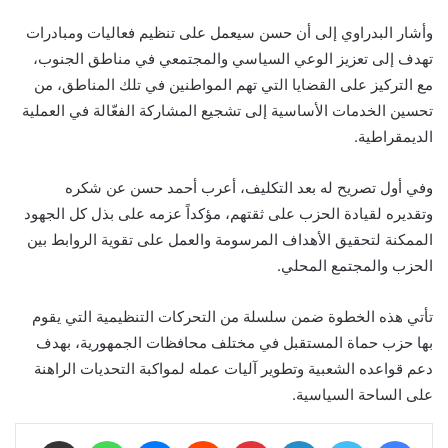
وأشار البدراوي إلى أن حسن سيعمل على تنظيم فعاليات ومبادرات
تهدف إلى تعزيز الوعي السياسي والمجتمعي في مناطق الجنوب،
مع التركيز على القضايا التي تهم المواطنين في تلك المناطق، من
تحسين الخدمات الأساسية إلى تشجيع المشاركة الفعّالة في العملية
الديمقراطية.
وفي أول تصريح له بعد التكليف، أعرب أحمد حسن عن شكره
وتقديره لقيادة الحزب على ثقتهم، مؤكداً عزمه على بذل كل الجهود
الممكنة لتحقيق الأهداف المرسومة والعمل على تقوية الروابط بين
الحزب والمجتمع المحلي.
تأتي هذه الخطوة ضمن سلسلة من التحركات التنظيمية التي يقوم
بها حزب حماة المستقبل في مختلف محافظات الجمهورية، بهدف
دعم قواعده الشعبية وتطوير آليات عمله لمواكبة التحديات الراهنة
على الساحة السياسية.
فيسبوك
تويتر
لينكدإن
بينتيريست
ماسنجر
واتساب
مشاركة عبر البريد