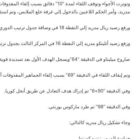
وتوترت الأجواء وتوقف اللقاء لمدة “10” دقا
مدريد، وأمر الحكم اللاعبين بالدخول إلي غرفة خلع الملابس، وتم استئ
ورفع رصيد ريال مدريد إلي النقطة 18 في وصافة جدول ترتيب الدوري.
ورفع رصيد أتليتكو مدريد إلي النقطة 16 في المركز الثالث بجدول ترتيب الدوري.
صاروخ ميليتاو في الدقيقة “64”ويسجل الهدف الأول بعد تسديدة قوية داخل منطقة الجزاء.
وتم إيقاف اللقاء في الدقيقة “69” بسبب إلقاء الجماهير المقذوفات أتجاه كورتوا.
وفي الدقيقة “90+6” تم إدراك هدف التعادل عن طريق أنخل كوريا.
وفي الدقيقة “98” تم طرد ماركوس يورنتي.
وجاء تشكيل ريال مدريد كالتالي:
حراسة المرمي: تيبو كورتوا