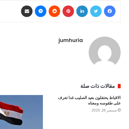
فيسبوك
تويتر
لينكدإن
بينتيريست
ماسنجر
مشاركة عبر البريد
jumhuria
مقالات ذات صلة
الاقباط يحتفلون بعيد الصليب غدا تعرف
على طقوسه ومعناه
سبتمبر 26, 2025