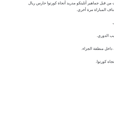
ئق بسبب إلقاء المقذوفات من قبل جماهير أتليتكو مدريد أتجاة كورتوا حارس ريال
ناف المباراة مرة أخري.