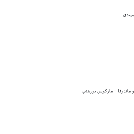
ميندي
و ماندوفا – ماركوس يورينتي