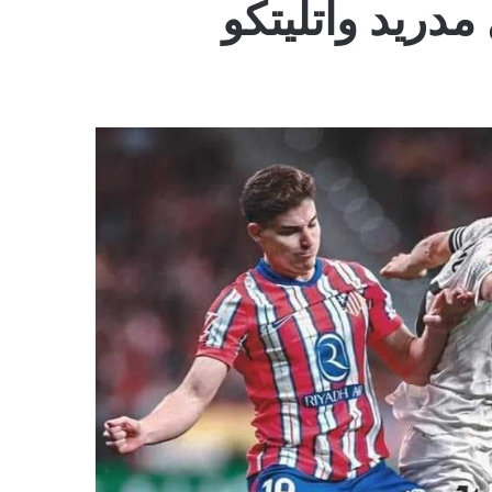
مدريد وأتليتكو