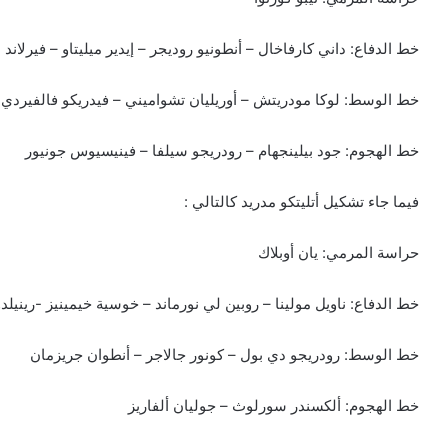
خط الدفاع: داني كارفاخال – أنطونيو روديجر – إيدير ميليتاو – فيرلاند 
خط الوسط: لوكا مودريتش – أوريليان تشواميني – فيدريكو فالفيردي
خط الهجوم: جود بيلينجهام – رودريجو سيلفا – فينيسيوس جونيور
فيما جاء تشكيل أتليتكو مدريد كالتالي :
حراسة المرمي: يان أوبلاك
خط الدفاع: ناويل مولينا – روبين لي نورماند – خوسية خيمينيز -رينيلد
خط الوسط: رودريجو دي بول – كونور جالاجر – أنطوان جريزمان
خط الهجوم: ألكسندر سورلوث – جوليان ألفاريز