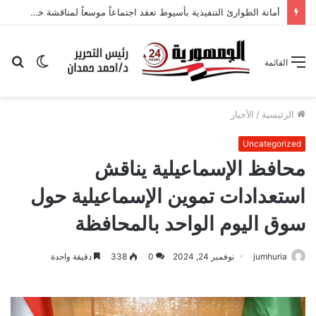
أمانة الطوارئ التنفيذية بأسيوط تعقد اجتماعاً موسعاً لمناقشة خطة المرحلة المقبلة وتعزيز الشراكات الاستراتيجية
الوضع
بح
القائمة
المظلم
عن
الرئيسية
/
الأخبار
Uncategorized
محافظ الإسماعيلية يناقش
استعدادات تموين الإسماعيلية حول
سوق اليوم الواحد بالمحافظة
jumhuria
نوفمبر 24, 2024
0
338
دقيقة واحدة