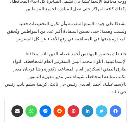
ووجَّه محافظ الإسماعيلية بأن تشمل المبادرة كل أحياء المحافظة،
وكذلك كافة المراكز حتى تصل المبادرة لجميع المواطنين.
مشددًا على جودة السلع المقدمة وأن تكون التخفيضات فعلية
وليست وهمية؛ حتى نضمن استفادة أكبر عدد من المواطنين وتُحقق
المبادرة هدفها في المساهمة في رفع الأعباء عن كل المصريين.
جاء ذلك بحضور المهندس أحمد عصام الدين نائب محافظ
الإسماعيلية، اللواء محمد أنيس السكرتير العام للمحافظة، اللواء
طارق اليمني السكرتير العام المساعد، دكتورة رشا فرحان مدير
مكتب متابعة المحافظ، شيماء عمر مدير مديرية التموين
بالإسماعيلية، أحمد العايدي رئيس حي ثالث، كريمة سليم نائب رئيس
حي ثالث.
فيسبوك
تويتر
لينكدإن
بينتيريست
ماسنجر
واتساب
مشاركة عبر البريد