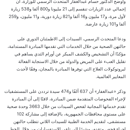
وأوضح الدكتور حسام عبدالغفار المتحدث الرسمي للوزارة، أن
إجمالي عدد الزيارات تنقسم إلى 21 مليونا و800 ألفا و538 زيارة
لأول مرة، و17 مليون و16 ألفا و821 زيارة دورية، و11 مليون، و259
ألفا و101 زيارة عارضة.
ودعا المتحدث الرسمي، السيدات إلى الاطمئنان الدوري على
حالتهن الصحية من خلال الخدمات التي تقدمها المبادرة المستدامة،
مؤكدًا أن التشخيص والكشف المبكر عن أورام الثدي يساهم في
تقليل العبء على المريض والدولة من خلال الاستجابة الفعالة
لبروتوكولات العلاج التي توفرها المبادرة بالمجان، وفقًا لأحدث
المعايير العالمية.
وذكر «عبدالغفار» أن 637 ألفًا و474 سيدة ترددن على المستشفيات
لإجراء الفحوصات المتقدمة ضمن المبادرة، لافتًا إلى أن المبادرة
تقدم خدماتها المجانية لفحص السيدات من خلال 3663 وحدة صحية
على مستوى محافظات الجمهورية، بالإضافة إلى مشاركة 102
مستشفى، لتقديم الخدمة الطبية للسيدات اللاتي تتطلب حالتهن
إجراء فحص متقدم، مشيرًا إلى تلقي الاستفسارات من خلال الخط