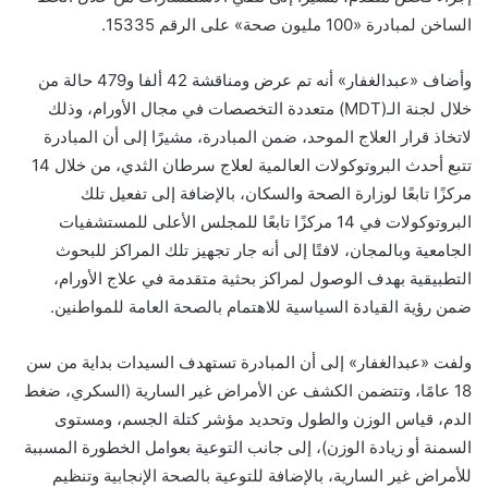
الساخن لمبادرة «100 مليون صحة» على الرقم 15335.
وأضاف «عبدالغفار» أنه تم عرض ومناقشة 42 ألفا و479 حالة من
خلال لجنة الـ(MDT) متعددة التخصصات في مجال الأورام، وذلك
لاتخاذ قرار العلاج الموحد، ضمن المبادرة، مشيرًا إلى أن المبادرة
تتبع أحدث البروتوكولات العالمية لعلاج سرطان الثدي، من خلال 14
مركزًا تابعًا لوزارة الصحة والسكان، بالإضافة إلى تفعيل تلك
البروتوكولات في 14 مركزًا تابعًا للمجلس الأعلى للمستشفيات
الجامعية وبالمجان، لافتًا إلى أنه جار تجهيز تلك المراكز للبحوث
التطبيقية بهدف الوصول لمراكز بحثية متقدمة في علاج الأورام،
ضمن رؤية القيادة السياسية للاهتمام بالصحة العامة للمواطنين.
ولفت «عبدالغفار» إلى أن المبادرة تستهدف السيدات بداية من سن
18 عامًا، وتتضمن الكشف عن الأمراض غير السارية (السكري، ضغط
الدم، قياس الوزن والطول وتحديد مؤشر كتلة الجسم، ومستوى
السمنة أو زيادة الوزن)، إلى جانب التوعية بعوامل الخطورة المسببة
للأمراض غير السارية، بالإضافة للتوعية بالصحة الإنجابية وتنظيم