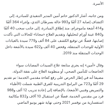
الأسرة.
ومن جانبه، أشار الدكتور حاتم أمين المدير التنفيذي للمبادرة، إلى
اكتشاف إصابة 27 ألفًا و993 حالة بسرطان الثدي، وإجراء 364 ألفًا
و414 أشعة ماموجرام، منذ إطلاق المبادرة، إلى جانب سحب 40 ألفًا
و840 عينة أورام لتحليلها، وتقديم العلاج «مجانا» للحالات التي تأكدت
إصابتها، فضلًا عن توقيع الكشف على 84 ألف و779 سيدة بالعيادات
الأولية للوحدات المتنقلة، وفحص 40 ألف و622 سيدة بالأشعة داخل
الوحدات المتنقلة منذ 2019.
وقال «أمين» إنه يجري متابعة علاج السيدات المصابات سواء
الخاضعات للتأمين الصحي، أو منظومة العلاج على نفقة الدولة،
مضيفا أنه في إطار الحرص على رفع كفاءة مقدمي الخدمة؛ تم تقديم
29 ألفًا و723 من البرامج التدريبية للفرق الطبية شملت (الأطباء
والتمريض وفنيي الأشعة)، بالإضافة إلى إعادة تدريب 12 ألف و988
فرد من مقدمي الخدمة، فضلًا عن استقبال 10 آلاف و832 مكالمة
استفسارية من نوفمبر 2021 وحتى نهاية شهر يونيو الماضي