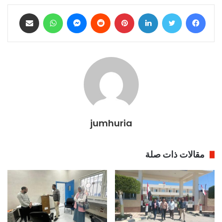
فيسبوك
تويتر
لينكدإن
بينتيريست
ماسنجر
واتساب
مشاركة عبر البريد
jumhuria
مقالات ذات صلة