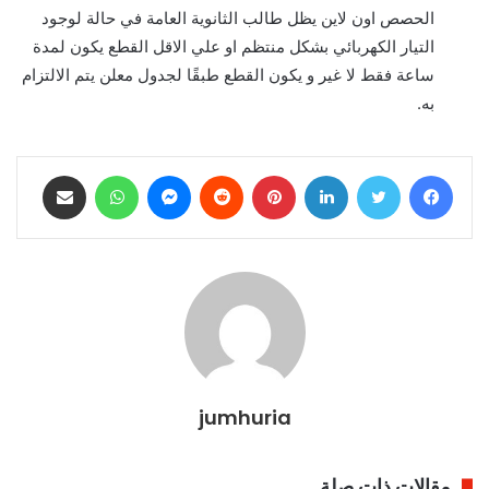
الحصص اون لاين يظل طالب الثانوية العامة في حالة لوجود
التيار الكهربائي بشكل منتظم او علي الاقل القطع يكون لمدة
ساعة فقط لا غير و يكون القطع طبقًا لجدول معلن يتم الالتزام
به.
فيسبوك
تويتر
لينكدإن
بينتيريست
ماسنجر
واتساب
مشاركة عبر البريد
jumhuria
مقالات ذات صلة