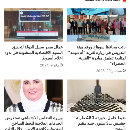
نائب محافظ سوهاج ووفد هيئة
عمال مصر سبيل الدولة لتحقيق
التدريس في زيارة لقرية “أم دومة”
التنمية الاقتصادية المنشودة في ندوة
لمتابعة تطبيق مبادرة “القرية
اعلام أسيوط
الخضراء”
مايو 9, 2024
سبتمبر 29, 2023
ضبط عامل بحوزته 480 طربة
وزيرة التضامن الاجتماعي تستعرض
حشيش ب3 مليون جنيه مقيم
الخدمات العلاجية للخط الساخن
بأبوتيج
لصندوق مكافحة الإدمان خلال الثلث