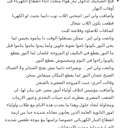
فتح الشبابيك لدخول تيار هواء متجدد أثناء انقطاع الكهرباء فى
أوقات النهار.
⁠وأضافت ولي امر: اشحني اللاب توب دايما بحيث لو الكهربا
قطعت يكون اللاب شغال
كشافات للاضاؤه وفلاشة للنت
وتابعت ولي امر : ممكن يستغلوا الوقت دا يناموه بحيس لما
يجي النور يكونوا ناموا شوية حلوين ولما يبدوا يناموا يناموا قبل
ما النور يقطع في التكيف او المروحة علشان لما النور يقطع
يكونوا راحوا في النوم وميحسوش بقطع النور.
وتابعت ولي امر : ٠وبصراحه دايما مش بفتح الستاير ولا الشباك
الصبح عشان النور لما يقطع المكان ميبقاش سخن
وقالت آخري: جبت المروحة الصغيرة بالشحن
وأضافت مؤسس ائتلاف أولياء أمور مصر، في بيان لها، ان
الشعب المصري بفطرته لديه جينات التحدي وعبور الازمات
ومحاولة ايجاد حلول وهذا ما يحدث هذه الايام مع طلاب واولياء
امور الثانوية العامة الذين يعانون معاناه شديدة جدا من ازمة
انقطاع التيار الكهربائي خصوصا تزامنها مع موجة طقس شديدة
الحرارة وبداية موسم الامتحانات