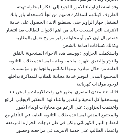
وقد استطاع اولياء الامور اللجوء إلي افكار لمحاولة تهيئة
الظروف لابنائهم للمذاكرة فمنهم من لجأ لاستخدام باور بانك
لتشغيل جهاز الراوتر حتي يستطيع الابناء الحصول علي خدمة
الانترنت التي اصبحت حاليا من اهم الادوات للطالب بعد انتشار
حصص ال اون لاين أو محاولة توفير مراوح تعمل بالبطارية
وكذلك كشافات اضاءة بالشحن
واستكملت الحزاوي : ووسط هذه الاجواء المشحونة بالقلق
والتوتر والضيق ظهرت ملحمة وطنية لمساعدة طلاب الثانوية
العامة من خلال مبادرة تبنتها الكنائس والجوامع و مؤسسات
المجتمع المدني لتوفير خدمة مجانية للطلاب للمذاكرة بداخلها
لوجود مولدات كهربائية
قائلة << معدن المصري بيظهر في وقت الازمات والمحن >>
ويستحقوا كل التحية والتقدير والثناء لهذا التفكير الايجابي الرائع
واختتمت الحزاوي : علي الرغم من محاولات اولياء الامور
والمجتمع المدني لمساعدة طلاب الثانوية العامة في التأقلم مع
انقطاع التيار الكهربائي ولكن في ظل درجات الحرارة المرتفعة
واعتماد الطالب علي خدمة الانترنت في مراجعته وحضور