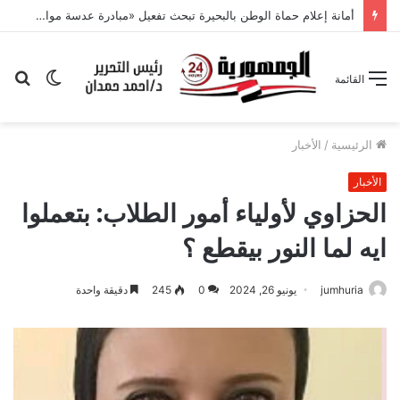
أمانة إعلام حماة الوطن بالبحيرة تبحث تفعيل «مبادرة عدسة مواطن» وتكثيف التواصل مع القرى
الوضع
بح
القائمة
المظلم
عن
الرئيسية
/
الأخبار
الأخبار
الحزاوي لأولياء أمور الطلاب: بتعملوا
ايه لما النور بيقطع ؟
jumhuria
يونيو 26, 2024
0
245
دقيقة واحدة