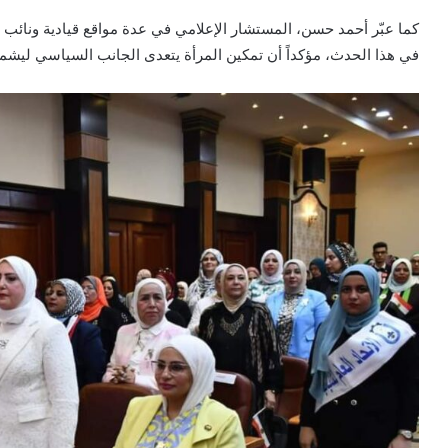
كما عبّر أحمد حسن، المستشار الإعلامي في عدة مواقع قيادية ونائب 
في هذا الحدث، مؤكداً أن تمكين المرأة يتعدى الجانب السياسي ليشمل 