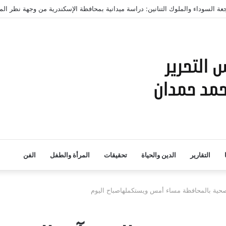
التقارير
الدين والحياة
تحقيقات
المرأة والطفل
الفن
حية بالمحافظة مساء أمس ويستكملهاصباح اليوم