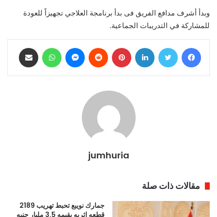
وبدأ أشرف مدافع الفريق فى بدأ برنامجة العلاجي تجهيزاً للعودة
للمشاركة في التدريبات الجماعية.
فيسبوك
تويتر
لينكدإن
بينتيريست
ماسنجر
واتساب
مشاركة عبر البريد
jumhuria
مقالات ذات صلة
جمارك نويبع تحبط تهريب 2189
قطعه اثريه بقيمه 3.5 مليار جنيه