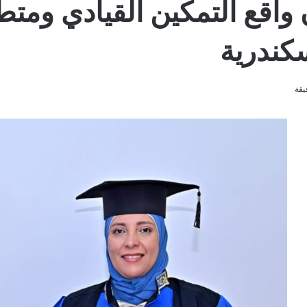
واقع التمكين القيادي ومتطل
سكندرية
يقة