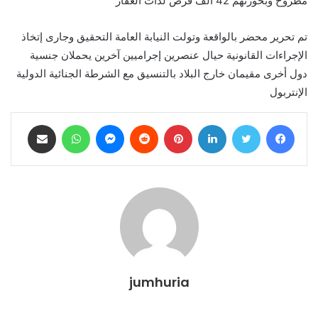
مطروح وبحوزتهم 42 ألف قرص لذات العقار
تم تحرير محضر بالواقعة وتولت النيابة العامة التحقيق وجارى إتخاذ
الإجراءات القانونية حيال عنصرين إجراميين آخرين يحملان جنسية
دول أخرى مقيمان خارج البلاد بالتنسيق مع الشرطة الجنائية الدولية
الإنتربول
فيسبوك
تويتر
لينكدإن
بينتيريست
ماسنجر
واتساب
مشاركة عبر البريد
jumhuria