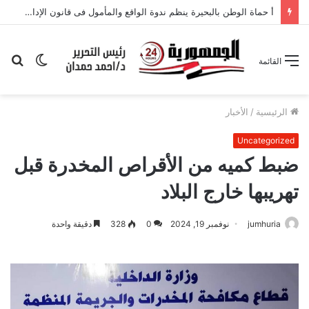
أ حماة الوطن بالبحيرة ينظم ندوة الواقع والمأمول فى قانون الإدارة المحلية
الوضع
بح
القائمة
المظلم
عن
الرئيسية
/
الأخبار
Uncategorized
ضبط كميه من الأقراص المخدرة قبل
تهريبها خارج البلاد
jumhuria
نوفمبر 19, 2024
0
328
دقيقة واحدة