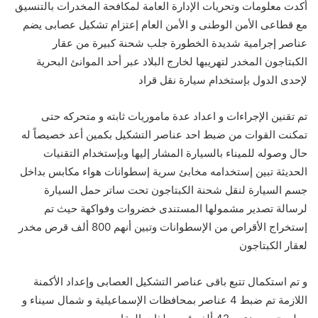
أكدت معلومات وتحريات الإدارة العامة لمكافحة المخدرات بالتنسيق
مع قطاعى الأمن الوطنى و الأمن العام إعتزام تشكيل عصابى يضم
عناصر إجرامية شديدة الخطورة جلب شحنة كبيرة من عقار
الكبتاجون المخدر لتهريبها لخارج البلاد عبر أحد الموانئ البحرية
لإحدى الدول بإستخدام سيارة نقل قراد
تم تقنين الإجراءات و اعداد عدة ماموريات ثابته و متحركه حتى
تمكنت القوات من ضبط احد عناصر التشكيل بكمين أعد خصيصاً له
حال وصوله للميناء بالسيارة المشار إليها وبإستخدام التقنيات
الحديثة تبين إستخدامه مخابئ سرية إسطوانات هواء مكابس بداخل
جسم السيارة لنقل شحنة الكبتاجون تحت ساتر حمل السيارة
لرسالة تصدير مشمولها المستندى خضروات وفواكهة حيث تم
إستخراج الأقراص من الإسطوانات وتبين أنهم 800 ألف قرص مخدر
لعقار الكبتاجون
و تم استكمال تتبع باقى عناصر التشكيل العصابى وإعداد الأكمنة
اللازمة تم ضبط 4 عناصر بمحافظات الإسماعيلية و شمال سيناء و