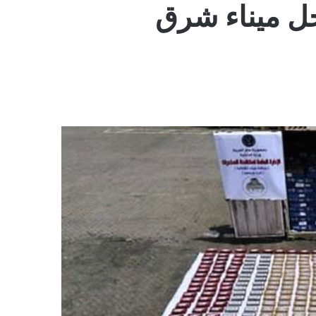
خل ميناء شرق