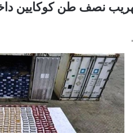
تهريب نصف طن كوكايين دا
ة